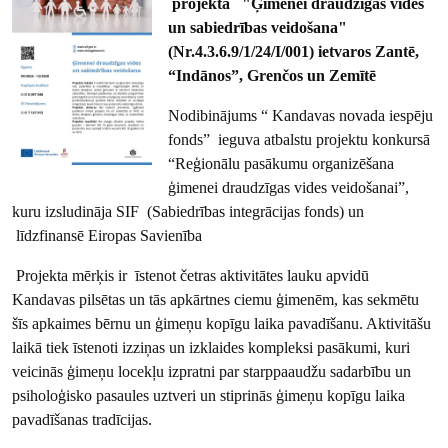
projekta "Ģimenei draudzīgas vides
un sabiedrības veidošana"
(Nr.4.3.6.9/1/24/I/001) ietvaros Zantē,
“Indānos”, Grenčos un Zemītē
Nodibinājums “ Kandavas novada iespēju
fonds” ieguva atbalstu projektu konkursā
“Reģionālu pasākumu organizēšana
ģimenei draudzīgas vides veidošanai”,
kuru izsludināja SIF (Sabiedrības integrācijas fonds) un
līdzfinansē Eiropas Savienība
Projekta mērķis ir īstenot četras aktivitātes lauku apvidū
Kandavas pilsētas un tās apkārtnes ciemu ģimenēm, kas sekmētu
šīs apkaimes bērnu un ģimeņu kopīgu laika pavadīšanu. Aktivitāšu
laikā tiek īstenoti izziņas un izklaides kompleksi pasākumi, kuri
veicinās ģimeņu locekļu izpratni par starppaaudžu sadarbību un
psiholoģisko pasaules uztveri un stiprinās ģimeņu kopīgu laika
pavadīšanas tradīcijas.