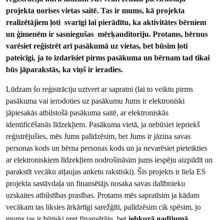
projekta norises vietas saitē. Tas ir mums, kā projekta
realizētājiem ļoti svarīgi lai pierādītu, ka aktivitātes bērniem
un ģimenēm ir sasniegušas mērķauditoriju. Protams, bērnus
varēsiet reģistrēt arī pasākumā uz vietas, bet būsim ļoti
pateicīgi, ja to izdarīsiet pirms pasākuma un bērnam tad tikai
būs jāparakstās, ka viņš ir ieradies.
Lūdzam šo reģistrāciju uztvert ar sapratni (lai to veiktu pirms
pasākuma vai ierodoties uz pasākumu Jums ir elektroniski
jāpiesakās atbilstošā pasākuma saitē, ar elektroniskās
identificēšanās līdzekļiem. Pasākuma vietā, ja nebūsiet iepriekš
reģistrējušies, mēs Jums palīdzēsim, bet Jums ir jāzina savas
personas kods un bērna personas kods un ja nevarēsiet pieteikties
ar elektroniskiem līdzekļiem nodrošināsim jums iespēju aizpildīt un
parakstīt vecāku atļaujas anketu rakstiski). Šis projekts ir liela ES
projekta sastāvdaļa un finansētājs nosaka savas dalībnieku
uzskaites atbilstības prasības. Protams mēs sapratīsim ja kādam
vecākam tas liksies ārkārtīgi sarežģīti, palīdzēsim cik spēsim, jo
mums tas ir būtiski pret finansētāju, bet
jebkurā gadījumā