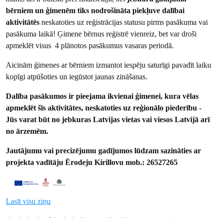
bērniem un ģimenēm tiks nodrošināta piekļuve dalībai
aktivitātēs
neskatoties uz reģistrācijas statusu pirms pasākuma vai
pasākuma laikā! Ģimene bērnus reģistrē vienreiz, bet var droši
apmeklēt visus 4 plānotos pasākumus vasaras periodā.
Aicinām ģimenes ar bērniem izmantot iespēju saturīgi pavadīt laiku
kopīgi atpūšoties un iegūstot jaunas zināšanas.
Dalība pasākumos ir pieejama ikvienai ģimenei, kura vēlas
apmeklēt šīs aktivitātes, neskatoties uz reģionālo piederību -
Jūs varat būt no jebkuras Latvijas vietas vai viesos Latvijā arī
no ārzemēm.
Jautājumu vai precizējumu gadījumos lūdzam sazināties ar
projekta vadītāju Ērodeju Kirillovu mob.: 26527265
Lasīt visu ziņu