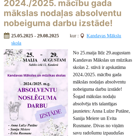
2024./2025. mācību gada
mākslas nodaļas absolventu
nobeiguma darbu izstāde!
25.05.2025 - 29.08.2025
kur :
Kandavas Mākslu
skola
No 25.maija līdz 29.augustam
Kandavas Mākslas un mūzikas
skolas 2. stāvā ir apskatāma
2024./2025. mācību gada
mākslas nodaļas absolventu
nobeiguma darbu izstāde!
Šogad mākslas nodaļu
absolvēja trīs talantīgas
jaunietes: Anna Luīze Putāne,
Sanija Meiere un Evita
Rusmane. Divas no viņām
savu radošumu izpaudušas