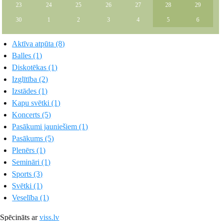
23
24
25
26
27
28
29
30
1
2
3
4
5
6
Aktīva atpūta (8)
Balles (1)
Diskotēkas (1)
Izglītība (2)
Izstādes (1)
Kapu svētki (1)
Koncerts (5)
Pasākumi jauniešiem (1)
Pasākums (5)
Plenērs (1)
Semināri (1)
Sports (3)
Svētki (1)
Veselība (1)
Spēcināts ar
viss.lv