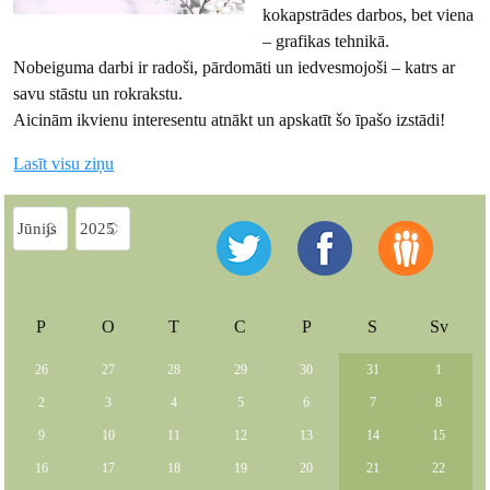
kokapstrādes darbos, bet viena
– grafikas tehnikā.
Nobeiguma darbi ir radoši, pārdomāti un iedvesmojoši – katrs ar
savu stāstu un rokrakstu.
Aicinām ikvienu interesentu atnākt un apskatīt šo īpašo izstādi!
Lasīt visu ziņu
P
O
T
C
P
S
Sv
26
27
28
29
30
31
1
2
3
4
5
6
7
8
9
10
11
12
13
14
15
16
17
18
19
20
21
22