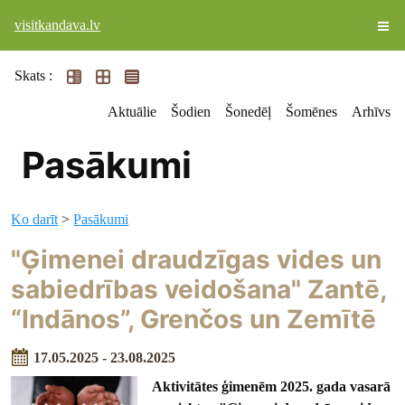
visitkandava.lv
Skats :
Aktuālie
Šodien
Šonedēļ
Šomēnes
Arhīvs
Pasākumi
Ko darīt
>
Pasākumi
"Ģimenei draudzīgas vides un
sabiedrības veidošana" Zantē,
“Indānos”, Grenčos un Zemītē
17.05.2025 - 23.08.2025
Aktivitātes ģimenēm 2025. gada vasarā