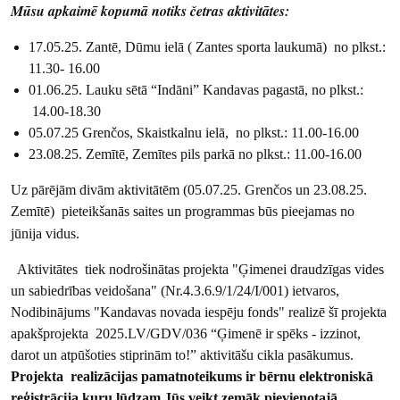
Mūsu apkaimē kopumā notiks četras aktivitātes:
17.05.25. Zantē, Dūmu ielā ( Zantes sporta laukumā) no plkst.:
11.30- 16.00
01.06.25. Lauku sētā “Indāni” Kandavas pagastā, no plkst.:
14.00-18.30
05.07.25 Grenčos, Skaistkalnu ielā, no plkst.: 11.00-16.00
23.08.25. Zemītē, Zemītes pils parkā no plkst.: 11.00-16.00
Uz pārējām divām aktivitātēm (05.07.25. Grenčos un 23.08.25.
Zemītē) pieteikšanās saites un programmas būs pieejamas no
jūnija vidus.
Aktivitātes tiek nodrošinātas projekta "Ģimenei draudzīgas vides
un sabiedrības veidošana" (Nr.4.3.6.9/1/24/I/001) ietvaros,
Nodibinājums "Kandavas novada iespēju fonds" realizē šī projekta
apakšprojekta 2025.LV/GDV/036 “Ģimenē ir spēks - izzinot,
darot un atpūšoties stiprinām to!” aktivitāšu cikla pasākumus.
Projekta realizācijas pamatnoteikums ir bērnu elektroniskā
reģistrācija kuru lūdzam Jūs veikt zemāk pievienotajā