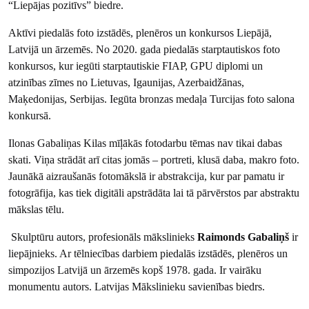
“Liepājas pozitīvs” biedre.
Aktīvi piedalās foto izstādēs, plenēros un konkursos Liepājā,
Latvijā un ārzemēs. No 2020. gada piedalās starptautiskos foto
konkursos, kur iegūti starptautiskie FIAP, GPU diplomi un
atzinības zīmes no Lietuvas, Igaunijas, Azerbaidžānas,
Maķedonijas, Serbijas. Iegūta bronzas medaļa Turcijas foto salona
konkursā.
Ilonas Gabaliņas Kilas mīļākās fotodarbu tēmas nav tikai dabas
skati. Viņa strādāt arī citas jomās – portreti, klusā daba, makro foto.
Jaunākā aizraušanās fotomākslā ir abstrakcija, kur par pamatu ir
fotogrāfija, kas tiek digitāli apstrādāta lai tā pārvērstos par abstraktu
mākslas tēlu.
Skulptūru autors, profesionāls mākslinieks
Raimonds Gabaliņš
ir
liepājnieks. Ar tēlniecības darbiem piedalās izstādēs, plenēros un
simpozijos Latvijā un ārzemēs kopš 1978. gada. Ir vairāku
monumentu autors. Latvijas Mākslinieku savienības biedrs.