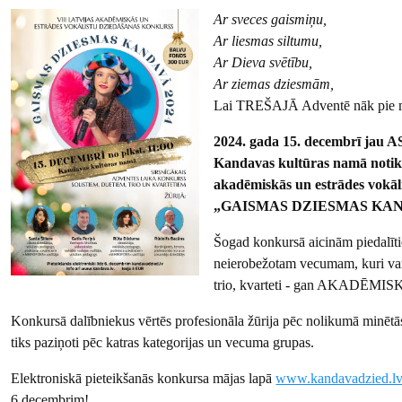
Ar sveces gaismiņu,
Ar liesmas siltumu,
Ar Dieva svētību,
Ar ziemas dziesmām,
Lai TREŠAJĀ Adventē nāk pie 
2024. gada 15. decembrī jau
Kandavas kultūras namā notiks
akadēmiskās un estrādes vokāl
„GAISMAS DZIESMAS KAN
Šogad konkursā aicinām piedalīti
neierobežotam vecumam, kuri var 
trio, kvarteti - gan AKADĒMI
Konkursā dalībniekus vērtēs profesionāla žūrija pēc nolikumā minētās
tiks paziņoti pēc katras kategorijas un vecuma grupas.
Elektroniskā pieteikšanās konkursa mājas lapā
www.kandavadzied.l
6.decembrim!