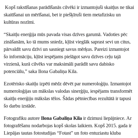
Kopš rakstīšanas parādīšanās cilvēki ir izmantojuši skaitļus ne tikai
skaitīšanai un mērīšanai, bet ir piešķīruši tiem metafizisku un
kultūras nozīmi.
“Skaitļu enerģija mūs pavada visas dzīves garumā. Vadoties pēc
zināšanām, ko tā mums sniedz, kļūst vieglāk saprast sevi un citus,
pārvaldīt savu dzīvi un sasniegt savus mērķus. Pareizi izmantojot
šo informāciju, kļūst iespējams pielāgot savu dzīves ceļu tajā
virzienā, kurā cilvēks var maksimāli parādīt savu dabisko
potenciālu,” saka Ilona Gabaliņa Kila.
Ezotērisko skaitļu izpēti mēdz dēvēt par numeroloģiju. Izmantojot
numeroloģijas un mākslas valodas sinerģiju, iespējams transformēt
skaitļu enerģiju mākslas tēlos. Šādas pētniecības rezultātā ir tapusi
šo darbu izstāde.
Fotografiku autore
Ilona Gabaliņa Kila
ir dzimusi liepājniece. Ar
fotografēšanu nodarbojas kopš skolas laikiem. Kopš 2015. gada ir
Liepājas tautas fotostudijas “Fotast” un foto entuziastu kluba