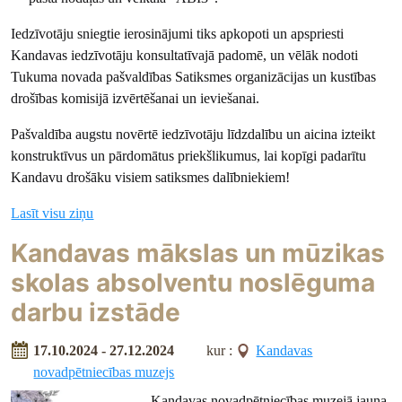
Iedzīvotāju sniegtie ierosinājumi tiks apkopoti un apspriesti
Kandavas iedzīvotāju konsultatīvajā padomē, un vēlāk nodoti
Tukuma novada pašvaldības Satiksmes organizācijas un kustības
drošības komisijā izvērtēšanai un ieviešanai.
Pašvaldība augstu novērtē iedzīvotāju līdzdalību un aicina izteikt
konstruktīvus un pārdomātus priekšlikumus, lai kopīgi padarītu
Kandavu drošāku visiem satiksmes dalībniekiem!
Lasīt visu ziņu
Kandavas mākslas un mūzikas
skolas absolventu noslēguma
darbu izstāde
17.10.2024 - 27.12.2024
kur :
Kandavas
novadpētniecības muzejs
Kandavas novadpētniecības muzejā jauna