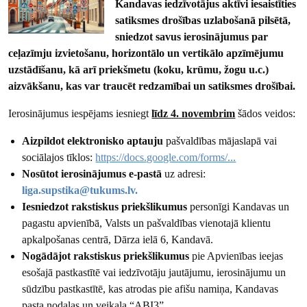
Kandavas iedzīvotājus aktīvi iesaistīties
satiksmes drošības uzlabošanā pilsētā,
sniedzot savus ierosinājumus par
ceļazīmju izvietošanu, horizontālo un vertikālo apzīmējumu
uzstādīšanu, kā arī priekšmetu (koku, krūmu, žogu u.c.)
aizvākšanu, kas var traucēt redzamībai un satiksmes drošībai.
Ierosinājumus iespējams iesniegt
līdz 4. novembrim
šādos veidos:
Aizpildot elektronisko aptauju
pašvaldības mājaslapā vai
sociālajos tīklos:
https://docs.google.com/forms/...
Nosūtot ierosinājumus e-pastā
uz adresi:
liga.supstika@tukums.lv.
Iesniedzot rakstiskus priekšlikumus
personīgi Kandavas un
pagastu apvienībā, Valsts un pašvaldības vienotajā klientu
apkalpošanas centrā, Dārza ielā 6, Kandavā.
Nogādājot rakstiskus priekšlikumus
pie Apvienības ieejas
esošajā pastkastītē vai iedzīvotāju jautājumu, ierosinājumu un
sūdzību pastkastītē, kas atrodas pie afišu namiņa, Kandavas
pasta nodaļas un veikala “ABI3”.