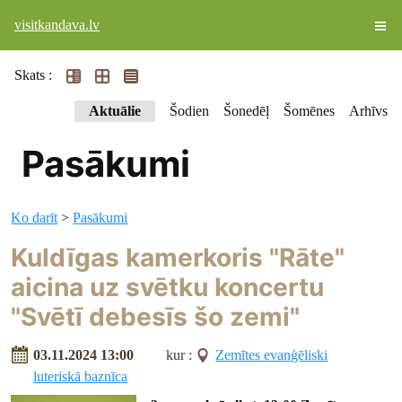
visitkandava.lv
Skats :
Aktuālie
Šodien
Šonedēļ
Šomēnes
Arhīvs
Pasākumi
Ko darīt
>
Pasākumi
Kuldīgas kamerkoris "Rāte"
aicina uz svētku koncertu
"Svētī debesīs šo zemi"
03.11.2024 13:00
kur :
Zemītes evanģēliski
luteriskā baznīca