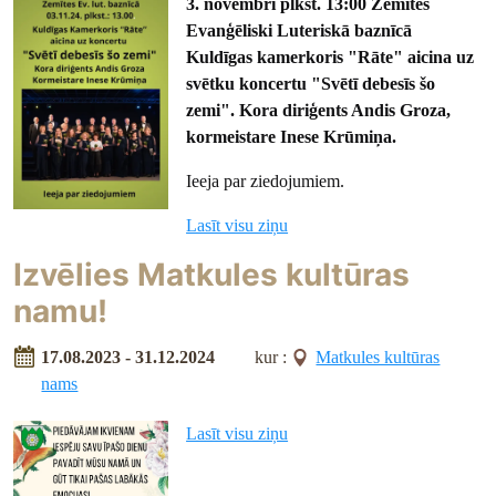
3. novembrī plkst. 13:00 Zemītes
Evanģēliski Luteriskā baznīcā
Kuldīgas kamerkoris "Rāte" aicina uz
svētku koncertu "Svētī debesīs šo
zemi". Kora diriģents Andis Groza,
kormeistare Inese Krūmiņa.
Ieeja par ziedojumiem.
Lasīt visu ziņu
Izvēlies Matkules kultūras
namu!
17.08.2023 - 31.12.2024
kur :
Matkules kultūras
nams
Lasīt visu ziņu