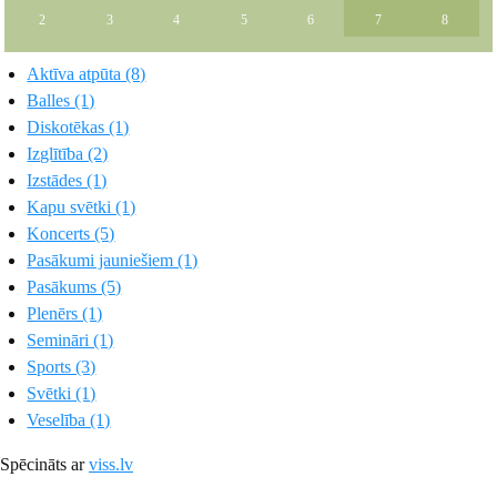
2
3
4
5
6
7
8
Aktīva atpūta (8)
Balles (1)
Diskotēkas (1)
Izglītība (2)
Izstādes (1)
Kapu svētki (1)
Koncerts (5)
Pasākumi jauniešiem (1)
Pasākums (5)
Plenērs (1)
Semināri (1)
Sports (3)
Svētki (1)
Veselība (1)
Spēcināts ar
viss.lv