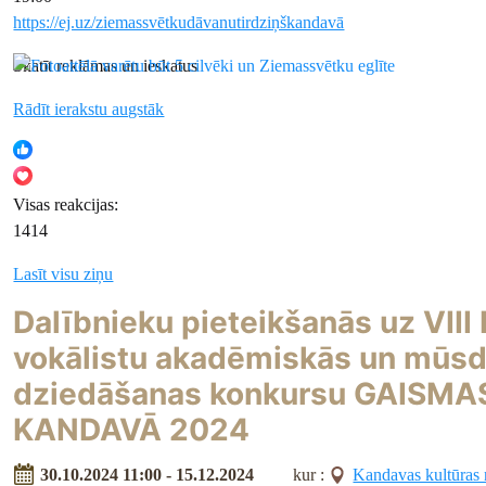
https://ej.uz/ziemassvētkudāvanutirdziņškandavā
Skatīt reklāmas un ieskatus
Rādīt ierakstu augstāk
Visas reakcijas:
14
14
Lasīt visu ziņu
Dalībnieku pieteikšanās uz VIII 
vokālistu akadēmiskās un mūsd
dziedāšanas konkursu GAISM
KANDAVĀ 2024
30.10.2024 11:00 - 15.12.2024
kur :
Kandavas kultūras