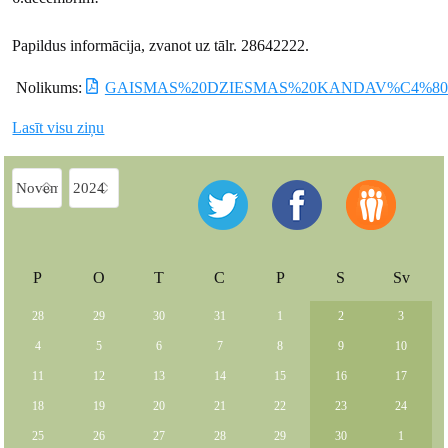
Papildus informācija, zvanot uz tālr. 28642222.
Nolikums:
GAISMAS%20DZIESMAS%20KANDAV%C4%80%
Lasīt visu ziņu
P
O
T
C
P
S
Sv
28
29
30
31
1
2
3
4
5
6
7
8
9
10
11
12
13
14
15
16
17
18
19
20
21
22
23
24
25
26
27
28
29
30
1