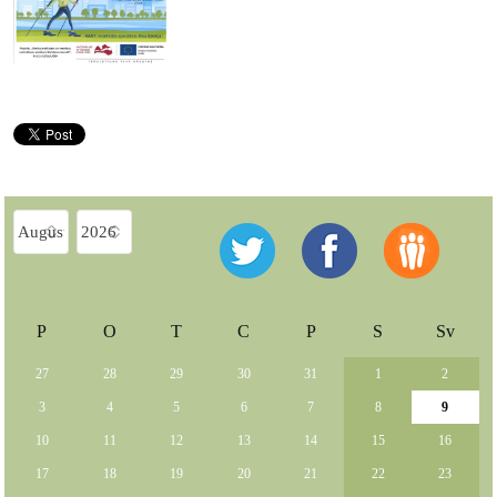
P
O
T
C
P
S
Sv
27
28
29
30
31
1
2
3
4
5
6
7
8
9
10
11
12
13
14
15
16
17
18
19
20
21
22
23