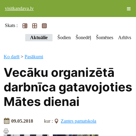
visitkandava.lv
Skats :
Aktuālie
Šodien
Šonedēļ
Šomēnes
Arhīvs
Ko darīt
>
Pasākumi
Vecāku organizētā
darbnīca gatavojoties
Mātes dienai
09.05.2018
kur :
Zantes pamatskola