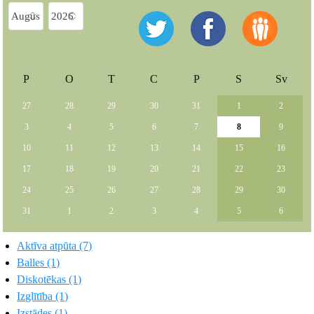
P
O
T
C
P
S
Sv
27
28
29
30
31
1
2
3
4
5
6
7
8
9
10
11
12
13
14
15
16
17
18
19
20
21
22
23
24
25
26
27
28
29
30
31
1
2
3
4
5
6
Aktīva atpūta (7)
Balles (1)
Diskotēkas (1)
Izglītība (1)
Izstādes (1)