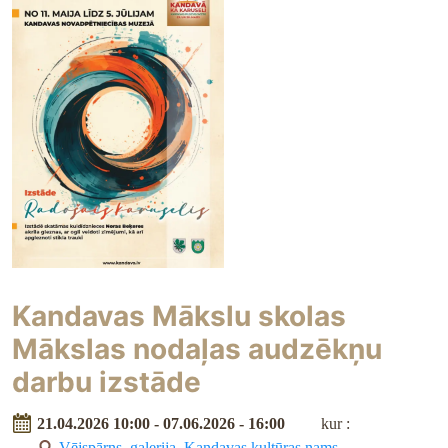
Kandavas Mākslu skolas
Mākslas nodaļas audzēkņu
darbu izstāde
21.04.2026 10:00 - 07.06.2026 - 16:00
kur :
Vējspārns, galerija
,
Kandavas kultūras nams