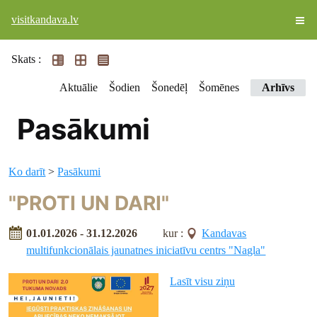
visitkandava.lv
Skats :
Aktuālie
Šodien
Šonedēļ
Šomēnes
Arhīvs
Pasākumi
Ko darīt
>
Pasākumi
"PROTI UN DARI"
01.01.2026 - 31.12.2026
kur :
Kandavas
multifunkcionālais jaunatnes iniciatīvu centrs "Nagla"
Lasīt visu ziņu