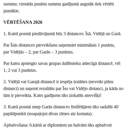
summu; vienādu punktu summu gadījumā augstāk tiek vērtēti
jaunākie.
VĒRTĒŠANA 2026
1. Katrā posmā piedāvājumā būs 3 distances: Īsā, Vidējā un Garā.
Par Īsās distances pieveikšanu saņemsiet minimālais 1 punktu,
par Vidējās – 2, par Garās – 3 punktus.
Par katru apsteigto savas grupas dalībnieku attiecīgā distancē, vēl
1, 2 vai 3 punktus.
2. Vidējā vai Garajā distancē ir iespēja izstāties (neveikt pilnu
distanci) un saņemt rezultātu par Īso vai Vidējo distanci, ja kāda no
tām ir pieveikta. Katrs gadījums tiks izskatīts atsevišķi!
3. Katrā posmā starp Garās distances finišētājiem tiks sadalīti 40
papildpunkti (noapaļojot divas zīmes aiz komata).
Apbalvošana: 6.kārtā ar diplomiem un balvām tiks apbalvoti