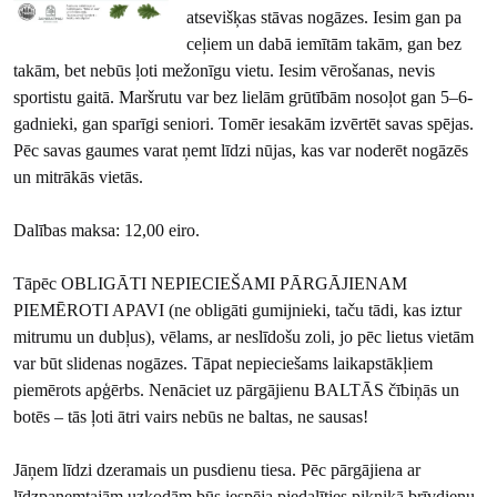
atsevišķas stāvas nogāzes. Iesim gan pa
ceļiem un dabā iemītām takām, gan bez
takām, bet nebūs ļoti mežonīgu vietu. Iesim vērošanas, nevis
sportistu gaitā. Maršrutu var bez lielām grūtībām nosoļot gan 5–6-
gadnieki, gan sparīgi seniori. Tomēr iesakām izvērtēt savas spējas.
Pēc savas gaumes varat ņemt līdzi nūjas, kas var noderēt nogāzēs
un mitrākās vietās.
Dalības maksa: 12,00 eiro.
Tāpēc OBLIGĀTI NEPIECIEŠAMI PĀRGĀJIENAM
PIEMĒROTI APAVI (ne obligāti gumijnieki, taču tādi, kas iztur
mitrumu un dubļus), vēlams, ar neslīdošu zoli, jo pēc lietus vietām
var būt slidenas nogāzes. Tāpat nepieciešams laikapstākļiem
piemērots apģērbs. Nenāciet uz pārgājienu BALTĀS čībiņās un
botēs – tās ļoti ātri vairs nebūs ne baltas, ne sausas!
Jāņem līdzi dzeramais un pusdienu tiesa. Pēc pārgājiena ar
līdzpaņemtajām uzkodām būs iespēja piedalīties piknikā brīvdienu