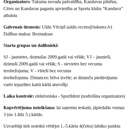
Organizators:
Tukuma novada pašvaldība, Kandavas pilsētas,
Cēres un Kandavas pagastu apvienība ar Sporta kluba “Kandava”
atbalstu
Galvenais tiesnesis:
Uldis Vēciņš (
uldis.vecins@tukums.lv
)
Dalības maksa: Bezmaksas
Starta grupas un dalībnieki:
SJ - jaunietes, dzimušas 2009.gadā vai vēlāk; VJ – jaunieši,
dzimuši 2009.gadā vai vēlāk; S - sievietes bez vecuma
ierobežojuma; V - vīrieši bez vecuma
ierobežojuma. Distances: brīva izvēle; ar distanču piedāvājumu
varēs iepazīties katrā kārtā atsevišķi
Laika kontrole:
elektroniska - SportIdent (nodrošina organizators)
Kopvērtējuma noteikšana:
lai saņemtu ieskaiti, jāpiedalās vismaz
3 (no 1.līdz 5.) kārtās.
Uzvarētāji tiek noteikti vērtējot 1.-5.kārtu 4(četru) labāko punktu