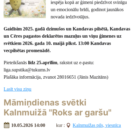
iespēja kopā ar ģimeni piedzīvot svinīgu
un emocionālu brīdi, godinot jaunākos
novada iedzīvotājus.
Gaidīsim 2025. gadā dzimušos un Kandavas pilsētā, Kandavas
un Cēres pagastos deklarētos mazuļus un viņu ģimenes uz
svētkiem 2026. gada
10. maijā plkst. 13:00 Kandavas
vecpilsētas promenādē.
Pieteikšanās
līdz 25.aprīlim
, rakstot uz e-pastu:
liga.supstika@tukums.lv
Plašāka informācija, zvanot 28016651 (Jānis Mazitāns)
Lasīt visu ziņu
Māmiņdienas svētki
Kalnmuižā "Roks ar garšu"
10.05.2026 14:00
kur :
Kalnmuižas pils, viesnīca