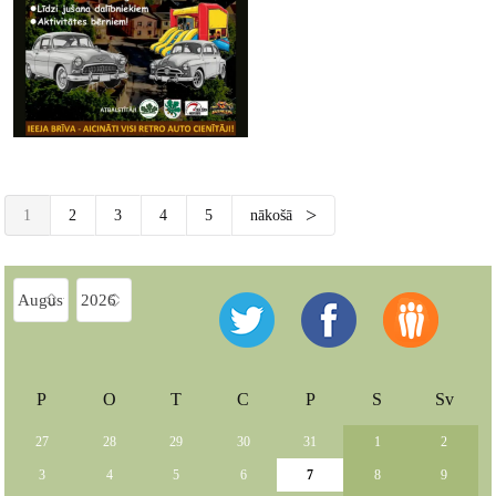
1
2
3
4
5
nākošā
P
O
T
C
P
S
Sv
27
28
29
30
31
1
2
3
4
5
6
7
8
9