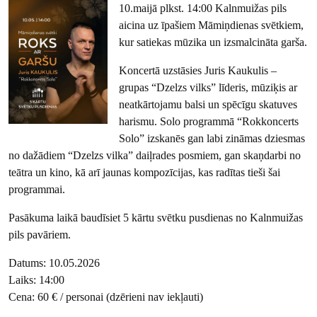
10.maijā plkst. 14:00 Kalnmuižas pils
aicina uz īpašiem Māmiņdienas svētkiem,
kur satiekas mūzika un izsmalcināta garša.
Koncertā uzstāsies Juris Kaukulis –
grupas “Dzelzs vilks” līderis, mūziķis ar
neatkārtojamu balsi un spēcīgu skatuves
harismu. Solo programmā “Rokkoncerts
Solo” izskanēs gan labi zināmas dziesmas
no dažādiem “Dzelzs vilka” daiļrades posmiem, gan skaņdarbi no
teātra un kino, kā arī jaunas kompozīcijas, kas radītas tieši šai
programmai.
Pasākuma laikā baudīsiet 5 kārtu svētku pusdienas no Kalnmuižas
pils pavāriem.
Datums: 10.05.2026
Laiks: 14:00
Cena: 60 € / personai (dzērieni nav iekļauti)