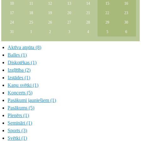
10
11
12
13
14
15
16
17
18
19
20
21
22
23
24
25
26
27
28
29
30
31
1
2
3
4
5
6
Aktīva atpūta (8)
Balles (1)
Diskotēkas (1)
Izglītība (2)
Izstādes (1)
Kapu svētki (1)
Koncerts (5)
Pasākumi jauniešiem (1)
Pasākums (5)
Plenērs (1)
Semināri (1)
Sports (3)
Svētki (1)