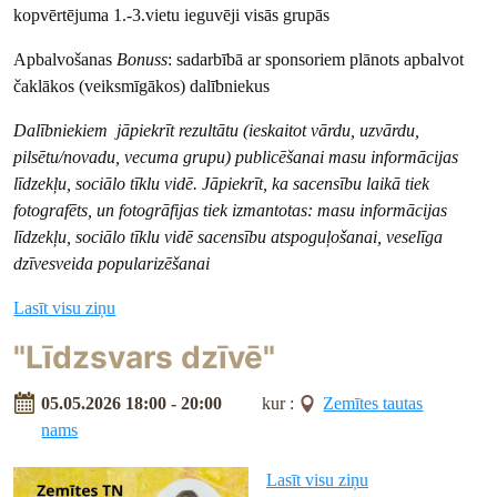
kopvērtējuma 1.-3.vietu ieguvēji visās grupās
Apbalvošanas
Bonuss
: sadarbībā ar sponsoriem plānots apbalvot
čaklākos (veiksmīgākos) dalībniekus
Dalībniekiem jāpiekrīt rezultātu (ieskaitot vārdu, uzvārdu,
pilsētu/novadu, vecuma grupu) publicēšanai masu informācijas
līdzekļu, sociālo tīklu vidē. Jāpiekrīt, ka sacensību laikā tiek
fotografēts, un fotogrāfijas tiek izmantotas: masu informācijas
līdzekļu, sociālo tīklu vidē sacensību atspoguļošanai, veselīga
dzīvesveida popularizēšanai
Lasīt visu ziņu
"Līdzsvars dzīvē"
05.05.2026 18:00 - 20:00
kur :
Zemītes tautas
nams
Lasīt visu ziņu