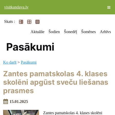
visitkandava.lv
Skats :
Aktuālie
Šodien
Šonedēļ
Šomēnes
Arhīvs
Pasākumi
Ko darīt
>
Pasākumi
Zantes pamatskolas 4. klases
skolēni apgūst sveču liešanas
prasmes
15.01.2025
Zantes pamatskolas 4. klases skolēni