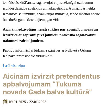
teorētiskās zināšanas, sagatavojot viņus sekmīgai uzdevumu
izpildei dažādos apstākļos un laikapstākļos. Apmācībās netiks
izmantota salūtmunīcija vai kaujas munīcija, tāpēc mācību norise
būs droša gan iedzīvotājiem, gan videi.
Aicinām iedzīvotājus nesatraukties par apmācību norisi un
izturēties ar sapratni pret jauniešu praktisko sagatavotību
nākotnes izaicinājumiem.
Papildu informācijai lūdzam sazināties ar Pulkveža Oskara
Kalpaka profesionālo vidusskolu.
Lasīt visu ziņu
Aicinām izvirzīt pretendentus
apbalvojumam “Tukuma
novada Gada balva kultūrā”
09.01.2025 - 22.01.2025