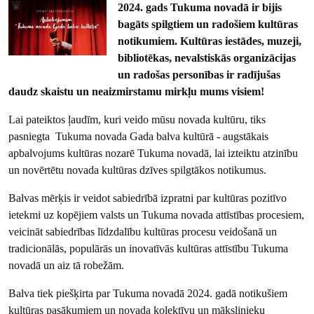
2024. gads Tukuma novadā ir bijis
bagāts spilgtiem un radošiem kultūras
notikumiem. Kultūras iestādes, muzeji,
bibliotēkas, nevalstiskās organizācijas
un radošas personības ir radījušas
daudz skaistu un neaizmirstamu mirkļu mums visiem!
Lai pateiktos ļaudīm, kuri veido mūsu novada kultūru, tiks
pasniegta Tukuma novada Gada balva kultūrā - augstākais
apbalvojums kultūras nozarē Tukuma novadā, lai izteiktu atzinību
un novērtētu novada kultūras dzīves spilgtākos notikumus.
Balvas mērķis ir veidot sabiedrībā izpratni par kultūras pozitīvo
ietekmi uz kopējiem valsts un Tukuma novada attīstības procesiem,
veicināt sabiedrības līdzdalību kultūras procesu veidošanā un
tradicionālās, populārās un inovatīvās kultūras attīstību Tukuma
novadā un aiz tā robežām.
Balva tiek piešķirta par Tukuma novadā 2024. gadā notikušiem
kultūras pasākumiem un novada kolektīvu un mākslinieku