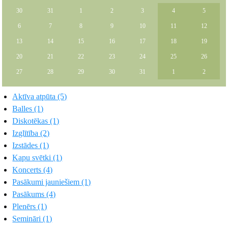
30
31
1
2
3
4
5
6
7
8
9
10
11
12
13
14
15
16
17
18
19
20
21
22
23
24
25
26
27
28
29
30
31
1
2
Aktīva atpūta (5)
Balles (1)
Diskotēkas (1)
Izglītība (2)
Izstādes (1)
Kapu svētki (1)
Koncerts (4)
Pasākumi jauniešiem (1)
Pasākums (4)
Plenērs (1)
Semināri (1)