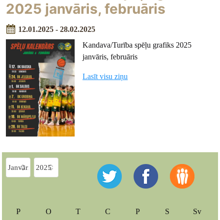
2025 janvāris, februāris
12.01.2025 - 28.02.2025
Kandava/Turība spēļu grafiks 2025
janvāris, februāris
Lasīt visu ziņu
P
O
T
C
P
S
Sv