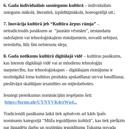
6. Gada individuālais sasniegums kultūrā
– individuālais
sniegums mākslā, literatūrā, izpildītājmākslā, horeogrāfijā utt.;
7. Inovācija kultūrā jeb “Kultūra ārpus rāmja”
–
netradicionāls pasākums ar “jaunām vēsmām”, nestandarta
radošajiem vai tehnoloģiskajiem risinājumiem, novadā nebijusi,
neredzēta, līdz šim neīstenota ideja;
8. Gada notikums kultūrā digitālajā vidē
– kultūras pasākums,
kas īstenots digitālajā vidē vai ar mūsdienu tehnoloģiju
starpniecību, kur tehnoloģiskajam – digitālajam risinājuma ir
nozīmīgākā loma kultūras produkta apskatīšanai un/vai baudīšanai,
piedāvājot skatītājam iesaistīties un mijiedarboties.
Iesniegt pieteikumus nominācijām iespējams šeit:
https://forms.gle/UYNYVK4rzWu4...
Tradicionāli pasākuma laikā tiek apbalvots arī kāds īpašs
nominants kategorijā "Mūža ieguldījums kultūrā", kas tiek piešķirts
par ilggadēju darbu un nozīmīgu ieguldījumu Tukuma novada