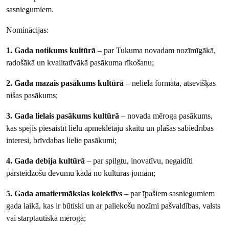
sasniegumiem.
Nominācijas:
1.
Gada notikums kultūrā
– par Tukuma novadam nozīmīgākā,
radošākā un kvalitatīvākā pasākuma rīkošanu;
2.
Gada mazais pasākums kultūrā
– neliela formāta, atsevišķas
nišas pasākums;
3.
Gada lielais pasākums kultūrā
– novada mēroga pasākums,
kas spējis piesaistīt lielu apmeklētāju skaitu un plašas sabiedrības
interesi, brīvdabas lielie pasākumi;
4.
Gada debija kultūrā
– par spilgtu, inovatīvu, negaidīti
pārsteidzošu devumu kādā no kultūras jomām;
5. Gada amatiermākslas kolektīvs
– par īpašiem sasniegumiem
gada laikā, kas ir būtiski un ar paliekošu nozīmi pašvaldības, valsts
vai starptautiskā mērogā;