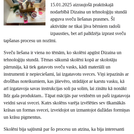
15.01.2025 aizraujošā praktiskajā
nodarbībā Dizaina un tehnoloģiju stundā
apguva sveču liešanas prasmes. Šī
aktivitāte ne tikai ļāva bērniem radoši
izpausties, bet arī palīdzēja izprast sveču
tapšanas procesu un nozīmi.
Sveču liešana ir viena no tēmām, ko skolēni apgūst Dizaina un
tehnoloģiju stundā. Tēmas sākumā skolēni kopā ar skolotāju
pārrunāja, kā tiek gatavots sveču vasks, kādi materiāli un
instrumenti ir nepieciešami, lai izgatavotu sveces. Viņi iepazinās ar
drošības noteikumiem, kas jāievēro, strādājot ar karstu vasku, kā
arī izgatavoja savas instrukcijas soli pa solim, lai zinātu kā nonākt
līdz gala produktam.. Tāpat mācijās par veidnēm un paši izgatavoja
veidni savai svecei. Katrs skolēns varēja izvēlēties sev tīkamākās
krāsas un formas svecei, izveidojot un izmantojot dažādas formiņas
un krāsu pigmentus.
Skolēni bija sajūsmā par šo procesu un atzina, ka bija interesanti