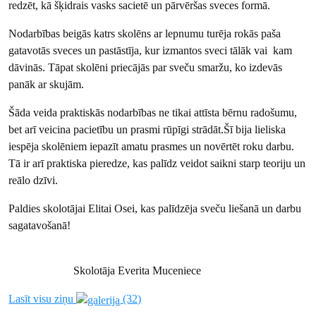
redzēt, kā šķidrais vasks sacietē un pārvēršas sveces formā.
Nodarbības beigās katrs skolēns ar lepnumu turēja rokās paša
gatavotās sveces un pastāstīja, kur izmantos sveci tālāk vai kam
dāvinās. Tāpat skolēni priecājās par sveču smaržu, ko izdevās
panāk ar skujām.
Šāda veida praktiskās nodarbības ne tikai attīsta bērnu radošumu,
bet arī veicina pacietību un prasmi rūpīgi strādāt.Šī bija lieliska
iespēja skolēniem iepazīt amatu prasmes un novērtēt roku darbu.
Tā ir arī praktiska pieredze, kas palīdz veidot saikni starp teoriju un
reālo dzīvi.
Paldies skolotājai Elitai Osei, kas palīdzēja sveču liešanā un darbu
sagatavošanā!
Skolotāja Everita Muceniece
Lasīt visu ziņu
(32)