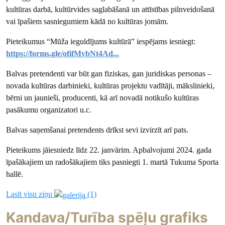
kultūras darbā, kultūrvides saglabāšanā un attīstības pilnveidošanā
vai īpašiem sasniegumiem kādā no kultūras jomām.
Pieteikumus “Mūža ieguldījums kultūrā” iespējams iesniegt:
https://forms.gle/ofifMvbNt4Ad...
Balvas pretendenti var būt gan fiziskas, gan juridiskas personas –
novada kultūras darbinieki, kultūras projektu vadītāji, mākslinieki,
bērni un jaunieši, producenti, kā arī novadā notikušo kultūras
pasākumu organizatori u.c.
Balvas saņemšanai pretendents drīkst sevi izvirzīt arī pats.
Pieteikums jāiesniedz līdz 22. janvārim. Apbalvojumi 2024. gada
īpašākajiem un radošākajiem tiks pasniegti 1. martā Tukuma Sporta
hallē.
Lasīt visu ziņu
(1)
Kandava/Turība spēļu grafiks