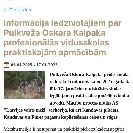
Lasīt visu ziņu
Informācija iedzīvotājiem par
Pulkveža Oskara Kalpaka
profesionālās vidusskolas
praktiskajām apmācībām
06.01.2025 - 17.01.2025
Pulkveža Oskara Kalpaka profesionālā
vidusskola informē, ka no 2025. gada 6.
līdz 17. janvārim norisināsies skolas
izglītojamo praktiskās apmācības lauka
apvidū. Mācību process notiks AS
"Latvijas valsts meži" teritorijā, kā arī Kandavas pilsētas,
Kandavas un Pūres pagastu koplietošanas ceļos un stigās.
Mācību mērķis ir nostiprināt un praktiski pielietot kadetu apgūtās