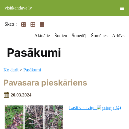
visitkandava.lv
Skats :
Aktuālie
Šodien
Šonedēļ
Šomēnes
Arhīvs
Pasākumi
Ko darīt
>
Pasākumi
Pavasara pieskāriens
26.03.2024
Lasīt visu ziņu
(4)