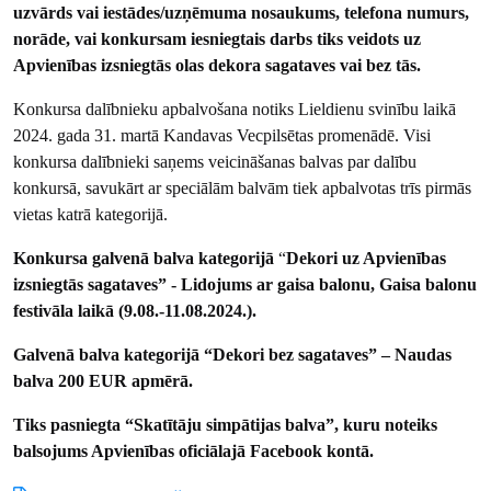
uzvārds vai iestādes/uzņēmuma nosaukums, telefona numurs,
norāde, vai konkursam iesniegtais darbs tiks veidots uz
Apvienības izsniegtās olas dekora sagataves vai bez tās.
Konkursa dalībnieku apbalvošana notiks Lieldienu svinību laikā
2024. gada 31. martā Kandavas Vecpilsētas promenādē. Visi
konkursa dalībnieki saņems veicināšanas balvas par dalību
konkursā, savukārt ar speciālām balvām tiek apbalvotas trīs pirmās
vietas katrā kategorijā.
Konkursa galvenā balva kategorijā
“
Dekori
uz Apvienības
izsniegtās sagataves” - Lidojums ar gaisa balonu, Gaisa balonu
festivāla laikā (9.08.-11.08.2024.).
Galvenā balva kategorijā “Dekori bez sagataves” – Naudas
balva 200 EUR apmērā.
Tiks pasniegta “Skatītāju simpātijas balva”, kuru noteiks
balsojums Apvienības oficiālajā Facebook kontā.