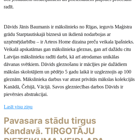
radīt.
Dāvids Jānis Baumanis ir mākslinieks no Rīgas, ieguvis Maģistra
grādu Starptautiskajā biznesā un ikdienā nodarbojas ar
uzņēmējdarbību – ir Arteos Home dizaina preču veikala īpašnieks.
Veikalā apskatāmas gan mākslinieka gleznas, gan arī dažādu citu
Latvijas mākslinieku radīti darbi, kā arī atrodamas unikālas
dāvanas svētkiem. Dāvids gleznošanu ir mācījies pie dažādiem
mākslas skolotājiem un pēdējo 5 gadu laikā ir uzgleznojis ap 100
gleznām. Mākslinieka darbus var atrast privātās mākslas kolekcijās
Kanādā, Čehijā, Vācijā. Savos glezniecības darbos Dāvids ir
pievērsies abstrakcijai.
Lasīt visu ziņu
Pavasara stādu tirgus
Kandavā. TIRGOTĀJU