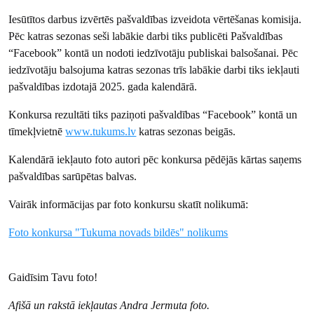
Iesūtītos darbus izvērtēs pašvaldības izveidota vērtēšanas komisija.
Pēc katras sezonas seši labākie darbi tiks publicēti Pašvaldības
“Facebook” kontā un nodoti iedzīvotāju publiskai balsošanai. Pēc
iedzīvotāju balsojuma katras sezonas trīs labākie darbi tiks iekļauti
pašvaldības izdotajā 2025. gada kalendārā.
Konkursa rezultāti tiks paziņoti pašvaldības “Facebook” kontā un
tīmekļvietnē
www.tukums.lv
katras sezonas beigās.
Kalendārā iekļauto foto autori pēc konkursa pēdējās kārtas saņems
pašvaldības sarūpētas balvas.
Vairāk informācijas par foto konkursu skatīt nolikumā:
Foto konkursa "Tukuma novads bildēs" nolikums
Gaidīsim Tavu foto!
Afišā un rakstā iekļautas Andra Jermuta foto.