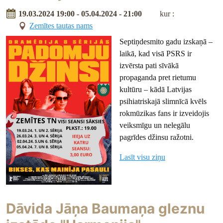
19.03.2024 19:00 - 05.04.2024 - 21:00
kur :
Zemītes tautas nams
Septiņdesmito gadu izskaņā –
laikā, kad visā PSRS ir
izvērsta pati sīvākā
propaganda pret rietumu
kultūru – kādā Latvijas
psihiatriskajā slimnīcā kvēls
rokmūzikas fans ir izveidojis
veiksmīgu un nelegālu
pagrīdes džinsu ražotni.
Lasīt visu ziņu
Dāvida Jāņa Baumaņa gleznu