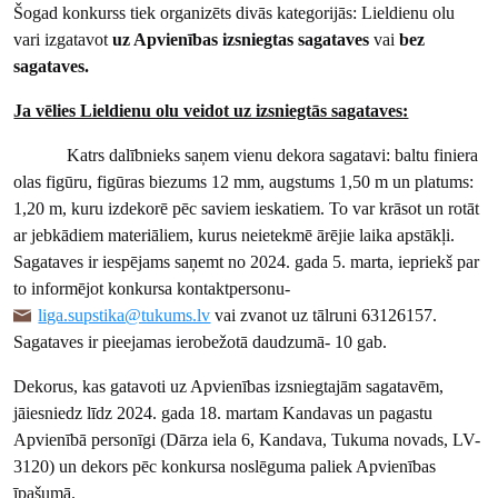
Šogad konkurss tiek organizēts divās kategorijās: Lieldienu olu
vari izgatavot
uz Apvienības izsniegtas sagataves
vai
bez
sagataves.
Ja vēlies Lieldienu olu veidot uz izsniegtās sagataves:
Katrs dalībnieks saņem vienu dekora sagatavi: baltu finiera
olas figūru, figūras biezums 12 mm, augstums 1,50 m un platums:
1,20 m, kuru izdekorē pēc saviem ieskatiem. To var krāsot un rotāt
ar jebkādiem materiāliem, kurus neietekmē ārējie laika apstākļi.
Sagataves ir iespējams saņemt no 2024. gada 5. marta, iepriekš par
to informējot konkursa kontaktpersonu-
liga.supstika@tukums.lv
vai zvanot uz tālruni 63126157.
Sagataves ir pieejamas ierobežotā daudzumā- 10 gab.
Dekorus, kas gatavoti uz Apvienības izsniegtajām sagatavēm,
jāiesniedz līdz 2024. gada 18. martam Kandavas un pagastu
Apvienībā personīgi (
Dārza iela 6, Kandava, Tukuma novads, LV-
3120) un dekors pēc konkursa noslēguma paliek Apvienības
īpašumā.