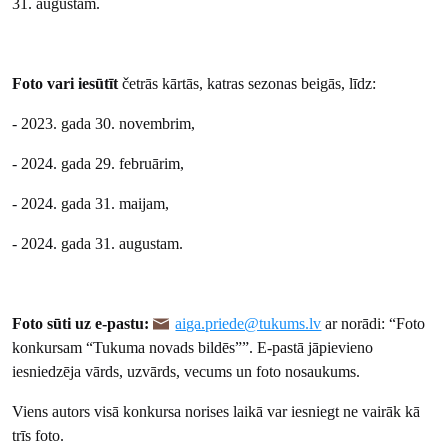
31. augustam.
Foto vari iesūtīt
četrās kārtās, katras sezonas beigās, līdz:
- 2023. gada 30. novembrim,
- 2024. gada 29. februārim,
- 2024. gada 31. maijam,
- 2024. gada 31. augustam.
Foto sūti uz e-pastu:
aiga.priede@tukums.lv
ar norādi: “Foto
konkursam “Tukuma novads bildēs””. E-pastā jāpievieno
iesniedzēja vārds, uzvārds, vecums un foto nosaukums.
Viens autors visā konkursa norises laikā var iesniegt ne vairāk kā
trīs foto.