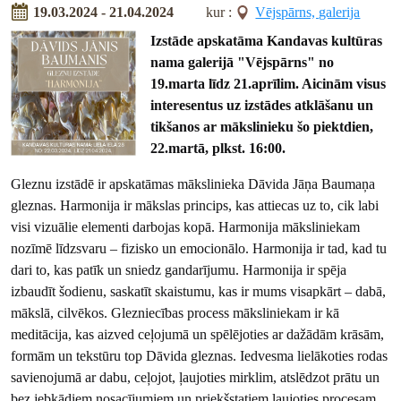
19.03.2024 - 21.04.2024
kur :
Vējspārns, galerija
Izstāde apskatāma Kandavas kultūras
nama galerijā "Vējspārns" no
19.marta līdz 21.aprīlim. Aicinām visus
interesentus uz izstādes atklāšanu un
tikšanos ar mākslinieku šo piektdien,
22.martā, plkst. 16:00.
Gleznu izstādē ir apskatāmas mākslinieka Dāvida Jāņa Baumaņa
gleznas. Harmonija ir mākslas princips, kas attiecas uz to, cik labi
visi vizuālie elementi darbojas kopā. Harmonija māksliniekam
nozīmē līdzsvaru – fizisko un emocionālo. Harmonija ir tad, kad tu
dari to, kas patīk un sniedz gandarījumu. Harmonija ir spēja
izbaudīt šodienu, saskatīt skaistumu, kas ir mums visapkārt – dabā,
mākslā, cilvēkos. Glezniecības process māksliniekam ir kā
meditācija, kas aizved ceļojumā un spēlējoties ar dažādām krāsām,
formām un tekstūru top Dāvida gleznas. Iedvesma lielākoties rodas
savienojumā ar dabu, ceļojot, ļaujoties mirklim, atslēdzot prātu un
bez jebkādiem nosacījumiem un priekšstatiem ļaujoties procesam