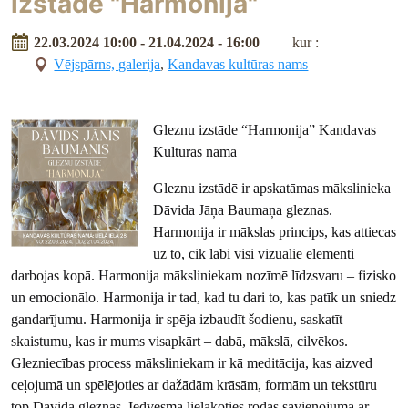
izstāde "Harmonija"
22.03.2024 10:00 - 21.04.2024 - 16:00
kur :
Vējspārns, galerija
,
Kandavas kultūras nams
Gleznu izstāde “Harmonija” Kandavas
Kultūras namā
Gleznu izstādē ir apskatāmas mākslinieka
Dāvida Jāņa Baumaņa gleznas.
Harmonija ir mākslas princips, kas attiecas
uz to, cik labi visi vizuālie elementi
darbojas kopā. Harmonija māksliniekam nozīmē līdzsvaru – fizisko
un emocionālo. Harmonija ir tad, kad tu dari to, kas patīk un sniedz
gandarījumu. Harmonija ir spēja izbaudīt šodienu, saskatīt
skaistumu, kas ir mums visapkārt – dabā, mākslā, cilvēkos.
Glezniecības process māksliniekam ir kā meditācija, kas aizved
ceļojumā un spēlējoties ar dažādām krāsām, formām un tekstūru
top Dāvida gleznas. Iedvesma lielākoties rodas savienojumā ar