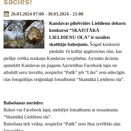
sācies!
26.03.2024 07:00 - 30.03.2024 - 21:00
Kandavas pilsētvides Lieldienu dekoru
konkursā “SKAISTĀKĀ
LIELDIENU OLA” ir uzsākts
skatītāju balsojums.
Šogad konkursā
piedalās 16 krāšņi apgleznotas olas, kas
piešķir svētku noskaņu Kandavas vecpilsētai. Aicinām ikvienu
apmeklēt Kandavas un pagastu Apvienības Facebook lapu un
atbalstīt savu favorītu, nospiežot “Patīk” jeb “Like” zem attiecīgās
olas fotogrāfijas oriģinālajā fotoalbumā “Skaistākā Lieldienu ola”.
Balsošanas norādes:
Balsot var Facebook lapā, meklējot fotoalbumu ar nosaukumu
“Skaistākā Lieldienu ola”.
Balsošana tiek veikta, nospiežot “Patīk” zem Jūsu izvēlētās olas
fotogrāfijas.