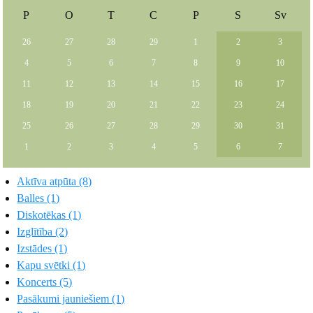
P
O
T
C
P
S
Sv
26
27
28
29
1
2
3
4
5
6
7
8
9
10
11
12
13
14
15
16
17
18
19
20
21
22
23
24
25
26
27
28
29
30
31
1
2
3
4
5
6
7
Aktīva atpūta (8)
Balles (1)
Diskotēkas (1)
Izglītība (2)
Izstādes (1)
Kapu svētki (1)
Koncerts (5)
Pasākumi jauniešiem (1)