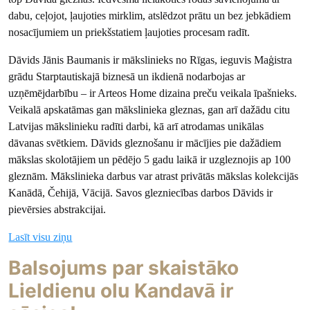
dabu, ceļojot, ļaujoties mirklim, atslēdzot prātu un bez jebkādiem
nosacījumiem un priekšstatiem ļaujoties procesam radīt.
Dāvids Jānis Baumanis ir mākslinieks no Rīgas, ieguvis Maģistra
grādu Starptautiskajā biznesā un ikdienā nodarbojas ar
uzņēmējdarbību – ir Arteos Home dizaina preču veikala īpašnieks.
Veikalā apskatāmas gan mākslinieka gleznas, gan arī dažādu citu
Latvijas mākslinieku radīti darbi, kā arī atrodamas unikālas
dāvanas svētkiem. Dāvids gleznošanu ir mācījies pie dažādiem
mākslas skolotājiem un pēdējo 5 gadu laikā ir uzgleznojis ap 100
gleznām. Mākslinieka darbus var atrast privātās mākslas kolekcijās
Kanādā, Čehijā, Vācijā. Savos glezniecības darbos Dāvids ir
pievērsies abstrakcijai.
Lasīt visu ziņu
Balsojums par skaistāko
Lieldienu olu Kandavā ir