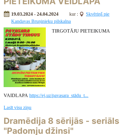
PIETEIKUMA VEIDLAPA
19.03.2024 - 24.04.2024
kur :
Skvēriņš pie
Kandavas Bruņinieku pilskalna
TIRGOTĀJU PIETEIKUMA
VAIDLAPA
https://ej.uz/pavasara_stādu_t...
Lasīt visu ziņu
Dramēdija 8 sērijās - seriāls
"Padomju džinsi"