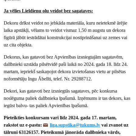
Ja vēlies Lieldienu olu veidot bez sagataves:
Dekoru drīkst veidot no jebkāda materiāla, kuru neietekmē ārējie
laika apstākļi, vēlams to veidot vismaz 1,50 m augstu un dekora
figūrā jābūt iestrādātai konstrukcijai nostiprināšanai uz zemes vai
uz cita objekta.
Dekorus, kas gatavoti bez Apvienības izsniegtajām sagatavēm,
dalībnieki uzstāda pilsētvidē paši laikā no 2024. gada 18. līdz 24.
martam, iepriekš saskaņojot dekora izvietošanas vietu ar pilsētas
noformētāju Ingu Ābelīti, telef. Nr. 29288712.
Dekori, kas gatavoti bez izsniegtās sagataves, pēc konkursa
noslēguma paliek dalībnieka īpašumā. Izņēmums ir tas dekors, kas
iegūst balvu- tas paliek Apvienības īpašumā.
Pieteikties konkursam vari līdz 2024. gada 17. martam,
rakstot uz e-pastu:
liga.supstika@tukums.lv
vai zvanot uz
tālruni 63126157
. Pieteikumā jānorāda dalībnieka vārds,