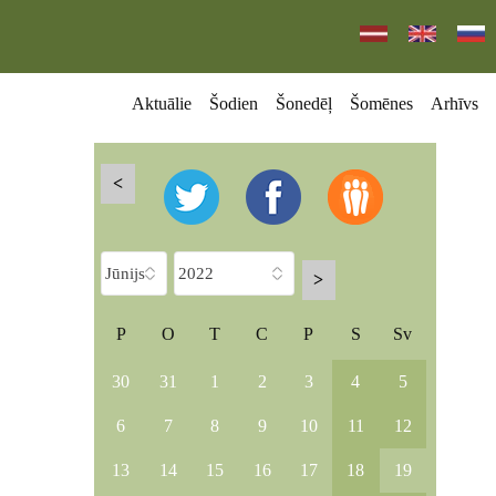
Aktuālie
Šodien
Šonedēļ
Šomēnes
Arhīvs
<
>
P
O
T
C
P
S
Sv
30
31
1
2
3
4
5
6
7
8
9
10
11
12
13
14
15
16
17
18
19