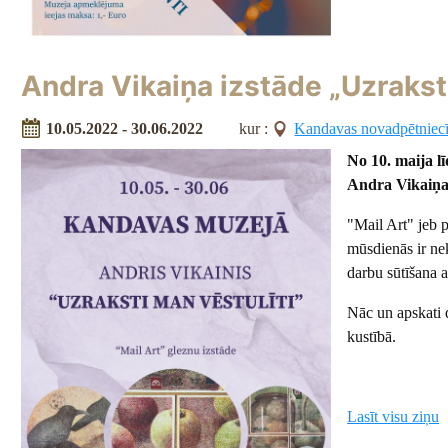
Andra Vikaiņa izstāde „Uzraksti
10.05.2022 - 30.06.2022
kur :
Kandavas novadpētniec
No 10. maija l
Andra Vikaiņa 
"Mail Art" jeb 
mūsdienās ir ne
darbu sūtīšana a
Nāc un apskati d
kustībā.
Lasīt visu ziņu