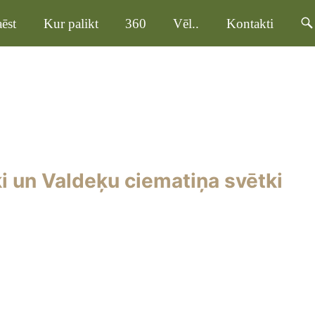
ēst
Kur palikt
360
Vēl..
Kontakti
i un Valdeķu ciematiņa svētki