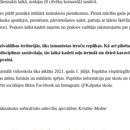
 diennakts laikā, nodaļas (8 cilvēku komandā) sastāvā.
smes pildīt jaunākā militārā instruktora pienākumus. Pirmā mācību gada p
auka apstākļos, piemēram, pārvietošanos naktī, patruļu ar ūdens šķēršļ
roci. Prakses laikā kadeti saņems no prakses vadītāja raksturojumu par
valdības teritorijās, tiks izmantotas ieroču replikas. Kā arī pilsēta
disciplīnas sastāvdaļa, tās laikā kadeti soļo ierindā un dzied karav
pratni.
onālā vidusskola tika atklāta 2021. gada 1. jūlijā. Papildus vispārizglī
 attīsta fiziskās un militārās spējas. Papildus informāciju par skolu un
tātēm sociālajos tīklos Facebook un Instagram: @Kalpaka skola.
usskolas sabiedrisko attiecību speciāliste Kristīne Medne