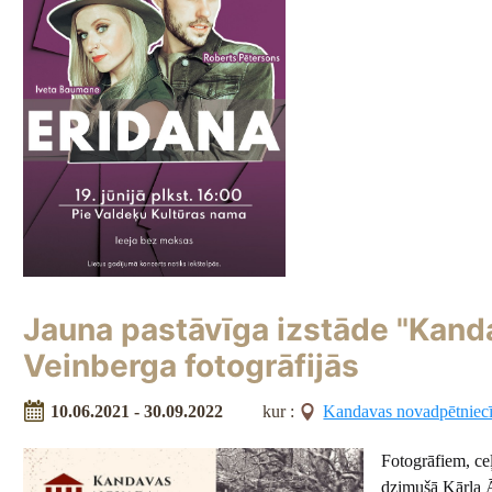
Jauna pastāvīga izstāde "Kanda
Veinberga fotogrāfijās
10.06.2021 - 30.09.2022
kur :
Kandavas novadpētniec
Fotogrāfiem, ce
dzimušā Kārļa Ā