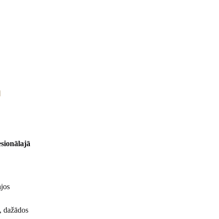
ā
sionālajā
ā
ajos
, dažādos