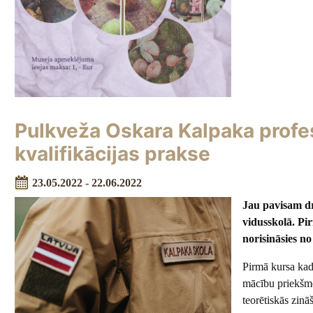
Pulkveža Oskara Kalpaka profes
kvalifikācijas prakse
23.05.2022 - 22.06.2022
Jau pavisam dr
vidusskolā. Pi
norisināsies n
Pirmā kursa kade
mācību priekšmet
teorētiskās zin