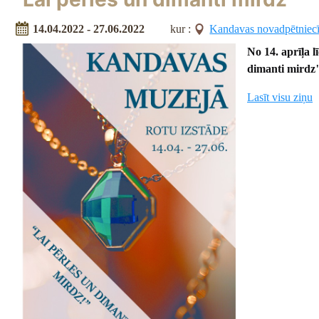
14.04.2022 - 27.06.2022
kur :
Kandavas novadpētniec
No 14. aprīļa 
dimanti mirdz
Lasīt visu ziņu