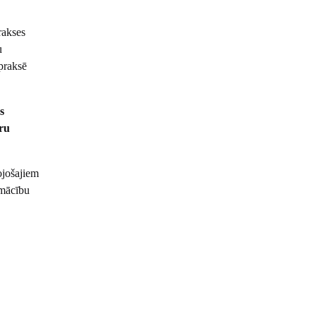
rakses
u
 praksē
s
īru
tojošajiem
 mācību