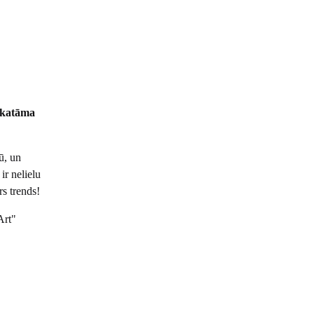
pskatāma
ū, un
ir nelielu
rs trends!
Art"