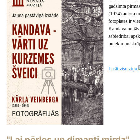
gadsimta pirmās
(1924) autora un
fotoplates ir v
Kandava un tās 
sabiedrībai apsk
putekļu un skrā
Lasīt visu ziņu
"Lai pērles un dimanti mirdz"