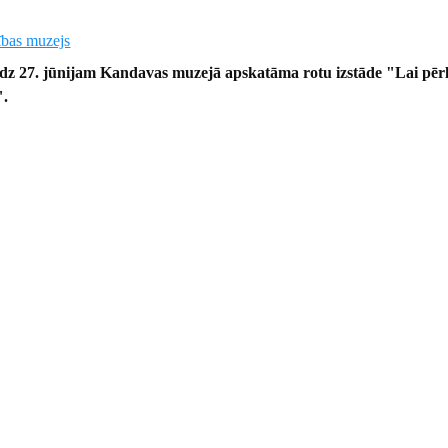
ības muzejs
līdz 27. jūnijam Kandavas muzejā apskatāma rotu izstāde "Lai pēr
".