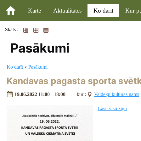
Karte
Aktualitātes
Ko darīt
Kur pa
Skats :
Pasākumi
Ko darīt
>
Pasākumi
Kandavas pagasta sporta svētk
19.06.2022 11:00 - 18:00
kur :
Valdeķu kultūras nams
Lasīt visu ziņu