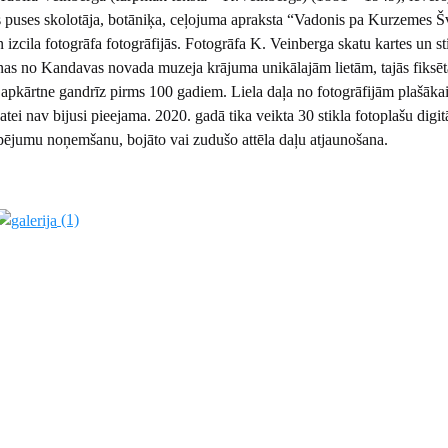
 puses skolotāja, botāniķa, ceļojuma apraksta “Vadonis pa Kurzemes Š
 izcila fotogrāfa fotogrāfijās. Fotogrāfa K. Veinberga skatu kartes un st
ienas no Kandavas novada muzeja krājuma unikālajām lietām, tajās fiksēt
apkārtne gandrīz pirms 100 gadiem. Liela daļa no fotogrāfijām plašāka
atei nav bijusi pieejama. 2020. gadā tika veikta 30 stikla fotoplašu digitā
pējumu noņemšanu, bojāto vai zudušo attēla daļu atjaunošana.
(1)