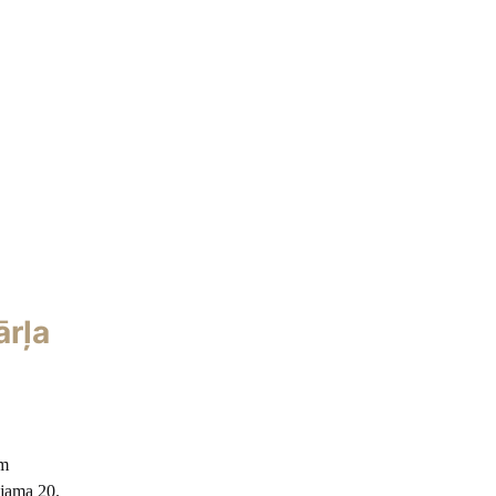
ārļa
em
ojama 20.