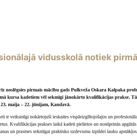
ionālajā vidusskolā notiek pirm
īz noslēgsies pirmais mācību gads Pulkveža Oskara Kalpaka profe
rmā kursa kadetiem vēl sekmīgi jānokārto kvalifikācijas prakse. T
o 23. maija – 22. jūnijam, Kandavā.
ti ir veiksmīgi nokārtojuši ieskaites vispārizglītojošajos un profesionāl
us. Kvalifikācijas prakses laikā kadeti pielietos un nostiprinās apgūtās
āšanas un prasmes sekmīgai praktisko uzdevumu izpildei lauku apstākļos