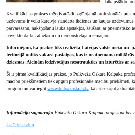
laikapstākļu un
Kvalifikācijas prakses mērķis attīstīt izglītojamā profesionālās pra
uzdevums ir veikt kareivja standarta ikdienas un kaujas uzdevumus l
pārvarēšanu, nakšņošanu lauka apstākļos, šaušanu ar pneimatisko ie
paveikto darbu, attieksmi un demonstrētajām iemaņām.
Informējam, ka prakse tiks realizēta Latvijas valsts mežu un paš
teritorijā notiks vakara pastaigas, kas ir neatņemama militārās 
dziesmas. Aicinām iedzīvotājus nesatraukties un izturēties ar sa
Šī ir pirmā kvalifikācijas prakse, jo Pulkveža Oskara Kalpaka profesi
mācību priekšmetiem tiek apgūti profesionālie mācību priekšmeti, kas
programmu var iegūt
www.kalpakaskola.lv
, kā arī sekojot aktuali
Informāciju sagatavoja:
Pulkveža Oskara Kalpaka profesionālās vid
Lasīt visu ziņu