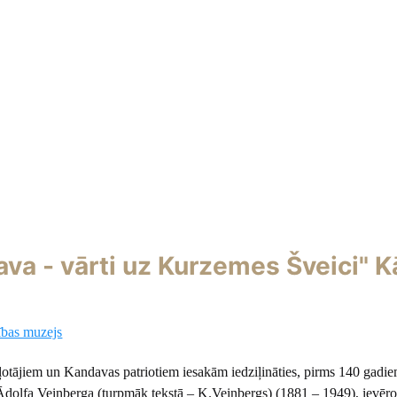
va - vārti uz Kurzemes Šveici" K
ības muzejs
ļotājiem un Kandavas patriotiem iesakām iedziļināties, pirms 140 gadi
dolfa Veinberga (turpmāk tekstā – K.Veinbergs) (1881 – 1949), ievēr