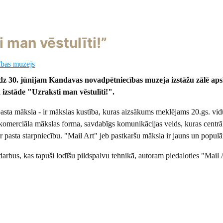
 man vēstulīti!”
ības muzejs
īdz 30. jūnijam Kandavas novadpētniecības muzeja izstāžu zālē a
izstāde "Uzraksti man vēstulīti!".
pasta māksla - ir mākslas kustība, kuras aizsākums meklējams 20.gs. vid
komerciāla mākslas forma, savdabīgs komunikācijas veids, kuras centrā 
r pasta starpniecību. "Mail Art" jeb pastkaršu māksla ir jauns un populā
arbus, kas tapuši lodīšu pildspalvu tehnikā, autoram piedaloties "Mail 