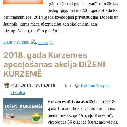
grādu. Desmit gadus aivadījusi mākslas
pedagoģijā, bet no 2003.gada strādā kā
brīvmāksliniece. 2014 .gadā izveidojusi privātstudijas Dobelē un
Jaunpilī, kurās māca glezniecību gan skolēniem, gan
pieaugušajiem, un rīko plenērus.
Lasīt visu ziņu
(7)
2018. gada Kurzemes
apceļošanas akcija DIŽENI
KURZEMĒ
01.03.2018 - 31.10.2018
kur :
Kalnmuižas pils,
viesnīca
Kurzemes tūrisma asociācija no 2018.
gada 1. marta līdz 31. oktobrim aicina
piedalīties akcijā "Apceļo Kurzemi",
viesojoties 36 diženās Kurzemes vietās.