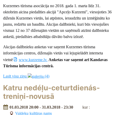
Kurzemes tūrisma asociācija no 2018. gada 1. marta līdz 31.
oktobrim aicina piedalīties akcijā "Apceļo Kurzemi", viesojoties 36
diženās Kurzemes vietās, lai atpūstos, ieraudzītu un izmēģinātu ko
jaunu, redzētu un baudītu. Akcijas dalībnieki, kuri būs viesojušies
vismaz 12 no 37 diženajām vietām un saņēmuši atzīmi dalībnieku
anketā, piedalīsies atbalstītāju dāvāto balvu izlozē.
Akcijas dalībnieku anketas var saņemt Kurzemes tūrisma
informācijas centros, diženajās vietās vai lejupielādēt interneta
vietnē
www.kurzeme.lv.
Anketas var saņemt arī Kandavas
Tūrisma informācijas centrā.
Lasīt visu ziņu
(4)
Katru nedéļu-ceturtdienás-
treniņi-novusā
01.03.2018 20:00 - 31.03.2018 - 23:30
kur :
Valdeķu kultūras nams