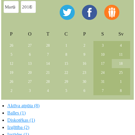
P
O
T
C
P
S
Sv
26
27
28
1
2
3
4
5
6
7
8
9
10
11
12
13
14
15
16
17
18
19
20
21
22
23
24
25
26
27
28
29
30
31
1
2
3
4
5
6
7
8
Aktīva atpūta (8)
Balles (1)
Diskotēkas (1)
Izglītība (2)
Izstādes (1)