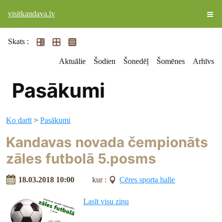
visitkandava.lv
Skats :
Aktuālie
Šodien
Šonedēļ
Šomēnes
Arhīvs
Pasākumi
Ko darīt
>
Pasākumi
Kandavas novada čempionāts
zāles futbolā 5.posms
18.03.2018 10:00
kur :
Cēres sporta halle
Lasīt visu ziņu