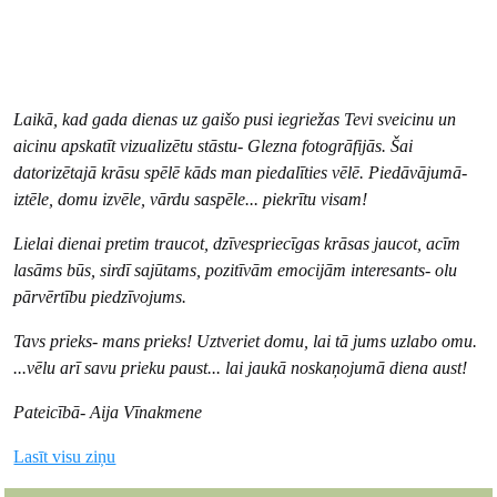
Laikā, kad gada dienas uz gaišo pusi iegriežas Tevi sveicinu un
aicinu apskatīt vizualizētu stāstu- Glezna fotogrāfijās. Šai
datorizētajā krāsu spēlē kāds man piedalīties vēlē. Piedāvājumā-
iztēle, domu izvēle, vārdu saspēle... piekrītu visam!
Lielai dienai pretim traucot, dzīvespriecīgas krāsas jaucot, acīm
lasāms būs, sirdī sajūtams, pozitīvām emocijām interesants- olu
pārvērtību piedzīvojums.
Tavs prieks- mans prieks! Uztveriet domu, lai tā jums uzlabo omu.
...vēlu arī savu prieku paust... lai jaukā noskaņojumā diena aust!
Pateicībā- Aija Vīnakmene
Lasīt visu ziņu