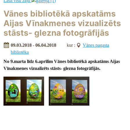
Lasīt visu ziņu
(1)
Vānes bibliotēkā apskatāms
Aijas Vīnakmenes vizualizēts
stāsts- glezna fotogrāfijās
09.03.2018 - 06.04.2018
kur :
Vānes pagasta
bibliotēka
No 9.marta līdz 6.aprīlim Vānes bibliotēkā apskatāms Aijas
Vīnakmenes vizualizēts stāsts- glezna fotogrāfijās.