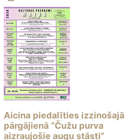
Aicina piedalīties izzinošajā
pārgājienā “Čužu purva
aizraujošie augu stāsti”