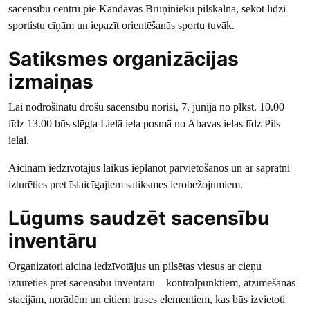
sacensību centru pie Kandavas Bruņinieku pilskalna, sekot līdzi
sportistu cīņām un iepazīt orientēšanās sportu tuvāk.
Satiksmes organizācijas
izmaiņas
Lai nodrošinātu drošu sacensību norisi, 7. jūnijā no plkst. 10.00
līdz 13.00 būs slēgta Lielā iela posmā no Abavas ielas līdz Pils
ielai.
Aicinām iedzīvotājus laikus ieplānot pārvietošanos un ar sapratni
izturēties pret īslaicīgajiem satiksmes ierobežojumiem.
Lūgums saudzēt sacensību
inventāru
Organizatori aicina iedzīvotājus un pilsētas viesus ar cieņu
izturēties pret sacensību inventāru – kontrolpunktiem, atzīmēšanās
stacijām, norādēm un citiem trases elementiem, kas būs izvietoti