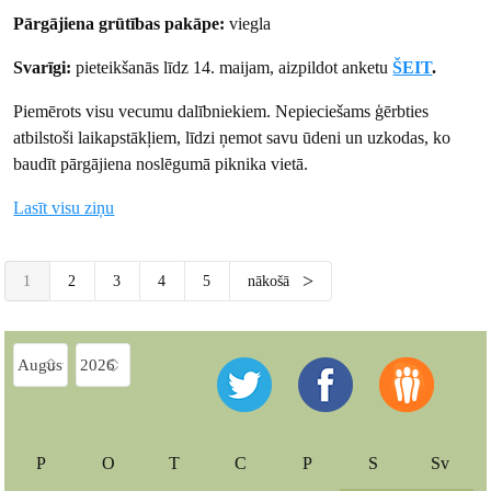
Pārgājiena grūtības pakāpe:
viegla
Svarīgi:
pieteikšanās līdz 14. maijam, aizpildot anketu
ŠEIT
.
Piemērots visu vecumu dalībniekiem. Nepieciešams ģērbties
atbilstoši laikapstākļiem, līdzi ņemot savu ūdeni un uzkodas, ko
baudīt pārgājiena noslēgumā piknika vietā.
Lasīt visu ziņu
1
2
3
4
5
nākošā
P
O
T
C
P
S
Sv