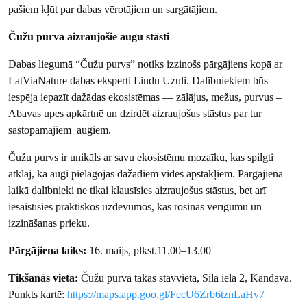
pašiem kļūt par dabas vērotājiem un sargātājiem.
Čužu purva aizraujošie augu stāsti
Dabas liegumā “Čužu purvs” notiks izzinošs pārgājiens kopā ar
LatViaNature dabas eksperti Lindu Uzuli. Dalībniekiem būs
iespēja iepazīt dažādas ekosistēmas — zālājus, mežus, purvus –
Abavas upes apkārtnē un dzirdēt aizraujošus stāstus par tur
sastopamajiem augiem.
Čužu purvs ir unikāls ar savu ekosistēmu mozaīku, kas spilgti
atklāj, kā augi pielāgojas dažādiem vides apstākļiem. Pārgājiena
laikā dalībnieki ne tikai klausīsies aizraujošus stāstus, bet arī
iesaistīsies praktiskos uzdevumos, kas rosinās vērīgumu un
izzināšanas prieku.
Pārgājiena laiks:
16. maijs, plkst.11.00–13.00
Tikšanās vieta:
Čužu purva takas stāvvieta, Sila iela 2, Kandava.
Punkts kartē:
https://maps.app.goo.gl/FecU6Zrb6tznLaHv7