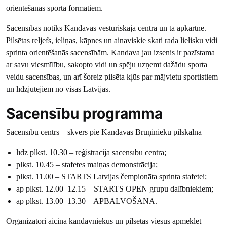
orientēšanās sporta formātiem.
Sacensības notiks Kandavas vēsturiskajā centrā un tā apkārtnē.
Pilsētas reljefs, ieliņas, kāpnes un ainaviskie skati rada lielisku vidi
sprinta orientēšanās sacensībām. Kandava jau izsenis ir pazīstama
ar savu viesmīlību, sakopto vidi un spēju uzņemt dažādu sporta
veidu sacensības, un arī šoreiz pilsēta kļūs par mājvietu sportistiem
un līdzjutējiem no visas Latvijas.
Sacensību programma
Sacensību centrs – skvērs pie Kandavas Bruņinieku pilskalna
līdz plkst. 10.30 – reģistrācija sacensību centrā;
plkst. 10.45 – stafetes maiņas demonstrācija;
plkst. 11.00 – STARTS Latvijas čempionāta sprinta stafetei;
ap plkst. 12.00–12.15 – STARTS OPEN grupu dalībniekiem;
ap plkst. 13.00–13.30 – APBALVOŠANA.
Organizatori aicina kandavniekus un pilsētas viesus apmeklēt