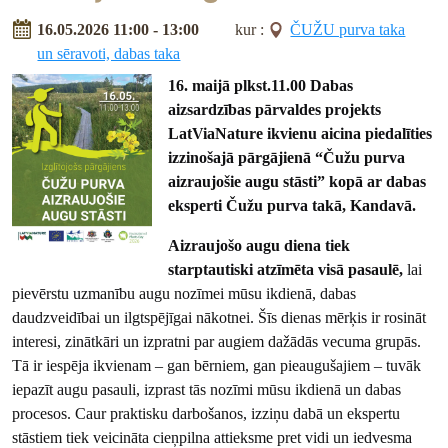
16.05.2026 11:00 - 13:00
kur :
ČUŽU purva taka
un sēravoti, dabas taka
16. maijā plkst.11.00 Dabas
aizsardzības pārvaldes projekts
LatViaNature ikvienu aicina piedalīties
izzinošajā pārgājienā “Čužu purva
aizraujošie augu stāsti” kopā ar dabas
eksperti Čužu purva takā, Kandavā.
Aizraujošo augu diena tiek
starptautiski atzīmēta visā pasaulē,
lai
pievērstu uzmanību augu nozīmei mūsu ikdienā, dabas
daudzveidībai un ilgtspējīgai nākotnei. Šīs dienas mērķis ir rosināt
interesi, zinātkāri un izpratni par augiem dažādās vecuma grupās.
Tā ir iespēja ikvienam – gan bērniem, gan pieaugušajiem – tuvāk
iepazīt augu pasauli, izprast tās nozīmi mūsu ikdienā un dabas
procesos. Caur praktisku darbošanos, izziņu dabā un ekspertu
stāstiem tiek veicināta cieņpilna attieksme pret vidi un iedvesma