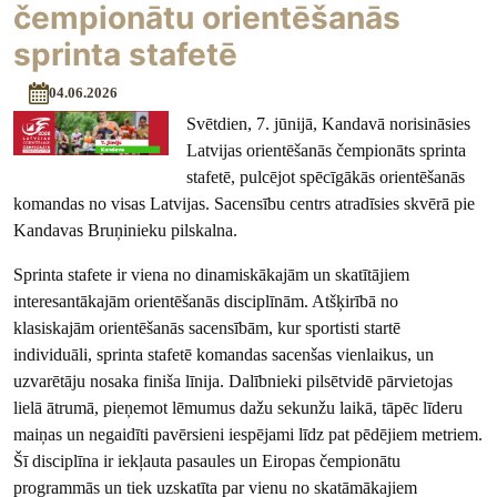
čempionātu orientēšanās
sprinta stafetē
04.06.2026
Svētdien, 7. jūnijā, Kandavā norisināsies
Latvijas orientēšanās čempionāts sprinta
stafetē, pulcējot spēcīgākās orientēšanās
komandas no visas Latvijas. Sacensību centrs atradīsies skvērā pie
Kandavas Bruņinieku pilskalna.
Sprinta stafete ir viena no dinamiskākajām un skatītājiem
interesantākajām orientēšanās disciplīnām. Atšķirībā no
klasiskajām orientēšanās sacensībām, kur sportisti startē
individuāli, sprinta stafetē komandas sacenšas vienlaikus, un
uzvarētāju nosaka finiša līnija. Dalībnieki pilsētvidē pārvietojas
lielā ātrumā, pieņemot lēmumus dažu sekunžu laikā, tāpēc līderu
maiņas un negaidīti pavērsieni iespējami līdz pat pēdējiem metriem.
Šī disciplīna ir iekļauta pasaules un Eiropas čempionātu
programmās un tiek uzskatīta par vienu no skatāmākajiem