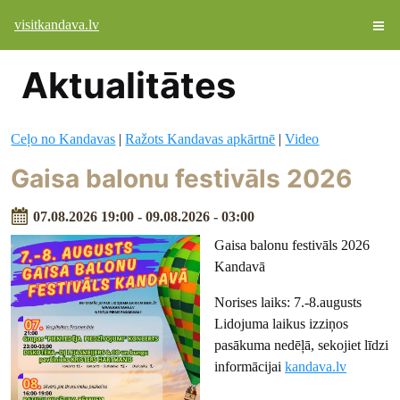
visitkandava.lv
Aktualitātes
Ceļo no Kandavas
|
Ražots Kandavas apkārtnē
|
Video
Gaisa balonu festivāls 2026
07.08.2026 19:00 - 09.08.2026 - 03:00
Gaisa balonu festivāls 2026
Kandavā
Norises laiks: 7.-8.augusts
Lidojuma laikus izziņos
pasākuma nedēļā, sekojiet līdzi
informācijai
kandava.lv