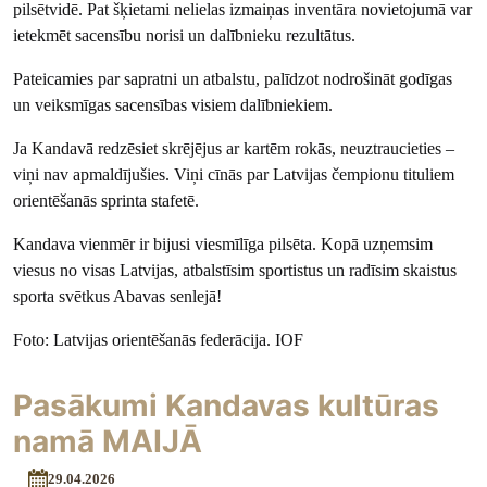
pilsētvidē. Pat šķietami nelielas izmaiņas inventāra novietojumā var
ietekmēt sacensību norisi un dalībnieku rezultātus.
Pateicamies par sapratni un atbalstu, palīdzot nodrošināt godīgas
un veiksmīgas sacensības visiem dalībniekiem.
Ja Kandavā redzēsiet skrējējus ar kartēm rokās, neuztraucieties –
viņi nav apmaldījušies. Viņi cīnās par Latvijas čempionu tituliem
orientēšanās sprinta stafetē.
Kandava vienmēr ir bijusi viesmīlīga pilsēta. Kopā uzņemsim
viesus no visas Latvijas, atbalstīsim sportistus un radīsim skaistus
sporta svētkus Abavas senlejā!
Foto: Latvijas orientēšanās federācija. IOF
Pasākumi Kandavas kultūras
namā MAIJĀ
29.04.2026