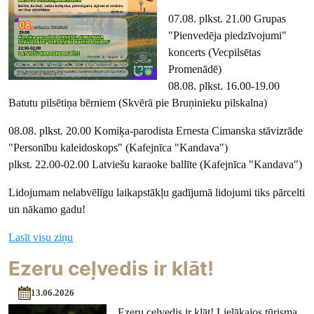
07.08. plkst. 21.00 Grupas
"Pienvedēja piedzīvojumi"
koncerts (Vecpilsētas
Promenādē)
08.08. plkst. 16.00-19.00
Batutu pilsētiņa bērniem (Skvērā pie Bruņinieku pilskalna)
08.08. plkst. 20.00 Komiķa-parodista Ernesta Cimanska stāvizrāde
"Personību kaleidoskops" (Kafejnīca "Kandava")
plkst. 22.00-02.00 Latviešu karaoke ballīte (Kafejnīca "Kandava")
Lidojumam nelabvēlīgu laikapstākļu gadījumā lidojumi tiks pārcelti
un nākamo gadu!
Lasīt visu ziņu
Ezeru ceļvedis ir klāt!
13.06.2026
Ezeru ceļvedis ir klāt! Lielākajos tūrisma