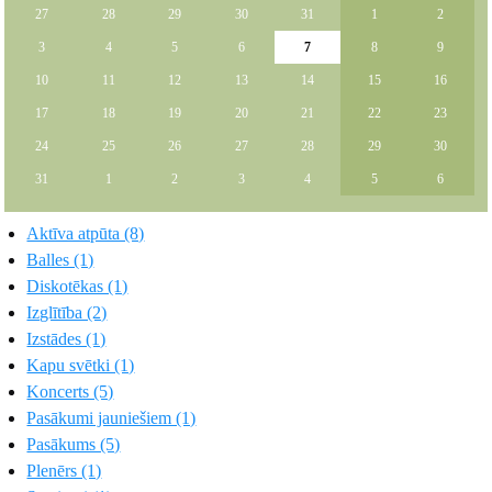
27
28
29
30
31
1
2
3
4
5
6
7
8
9
10
11
12
13
14
15
16
17
18
19
20
21
22
23
24
25
26
27
28
29
30
31
1
2
3
4
5
6
Aktīva atpūta (8)
Balles (1)
Diskotēkas (1)
Izglītība (2)
Izstādes (1)
Kapu svētki (1)
Koncerts (5)
Pasākumi jauniešiem (1)
Pasākums (5)
Plenērs (1)