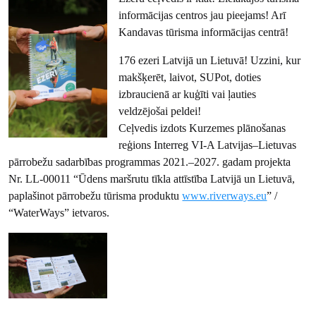
informācijas centros jau pieejams! Arī
Kandavas tūrisma informācijas centrā!
176 ezeri Latvijā un Lietuvā! Uzzini, kur
makšķerēt, laivot, SUPot, doties
izbraucienā ar kuģīti vai ļauties
veldzējošai peldei!
Ceļvedis izdots Kurzemes plānošanas
reģions Interreg VI-A Latvijas–Lietuvas
pārrobežu sadarbības programmas 2021.–2027. gadam projekta
Nr. LL-00011 “Ūdens maršrutu tīkla attīstība Latvijā un Lietuvā,
paplašinot pārrobežu tūrisma produktu
www.riverways.eu
” /
“WaterWays” ietvaros.