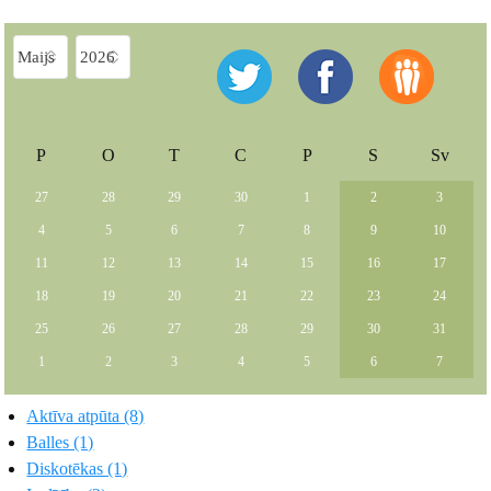
P
O
T
C
P
S
Sv
27
28
29
30
1
2
3
4
5
6
7
8
9
10
11
12
13
14
15
16
17
18
19
20
21
22
23
24
25
26
27
28
29
30
31
1
2
3
4
5
6
7
Aktīva atpūta (8)
Balles (1)
Diskotēkas (1)