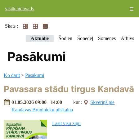
visitkandava.lv
Skats :
Aktuālie
Šodien
Šonedēļ
Šomēnes
Arhīvs
Pasākumi
Ko darīt
>
Pasākumi
Pavasara stādu tirgus Kandavā
01.05.2026 09:00 - 14:00
kur :
Skvēriņš pie
Kandavas Bruņinieku pilskalna
Lasīt visu ziņu