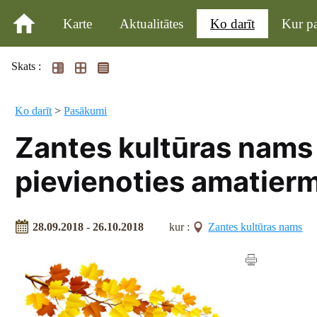
Karte
Aktualitātes
Ko darīt
Kur pa
Skats :
Ko darīt
>
Pasākumi
Zantes kultūras nams 
pievienoties amatier
28.09.2018 - 26.10.2018
kur :
Zantes kultūras nams