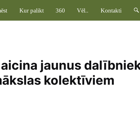
ēst
Kur palikt
360
Vēl..
Kontakti
aicina jaunus dalībnie
mākslas kolektīviem