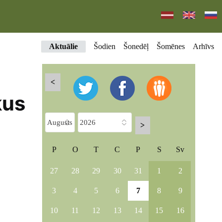
Aktuālie
Šodien
Šonedēļ
Šomēnes
Arhīvs
<
kus
>
P
O
T
C
P
S
Sv
27
28
29
30
31
1
2
3
4
5
6
7
8
9
10
11
12
13
14
15
16