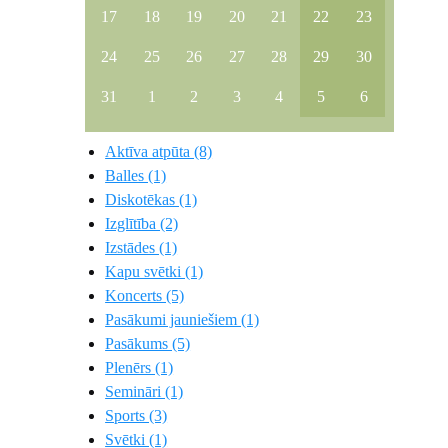
17
18
19
20
21
22
23
24
25
26
27
28
29
30
31
1
2
3
4
5
6
Aktīva atpūta (8)
Balles (1)
Diskotēkas (1)
Izglītība (2)
Izstādes (1)
Kapu svētki (1)
Koncerts (5)
Pasākumi jauniešiem (1)
Pasākums (5)
Plenērs (1)
Semināri (1)
Sports (3)
Svētki (1)