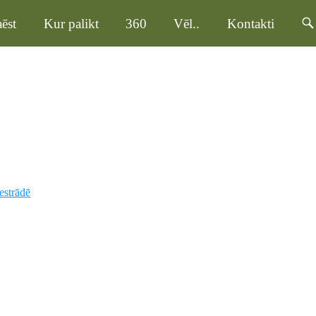
ēst
Kur palikt
360
Vēl..
Kontakti
estrādē