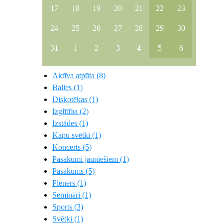
17
18
19
20
21
22
23
24
25
26
27
28
29
30
31
1
2
3
4
5
6
Aktīva atpūta (8)
Balles (1)
Diskotēkas (1)
Izglītība (2)
Izstādes (1)
Kapu svētki (1)
Koncerts (5)
Pasākumi jauniešiem (1)
Pasākums (5)
Plenērs (1)
Semināri (1)
Sports (3)
Svētki (1)