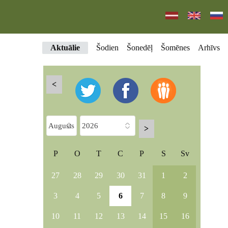
Aktuālie
Šodien
Šonedēļ
Šomēnes
Arhīvs
<
>
P
O
T
C
P
S
Sv
27
28
29
30
31
1
2
3
4
5
6
7
8
9
10
11
12
13
14
15
16