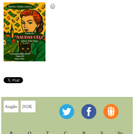
P
O
T
C
P
S
Sv