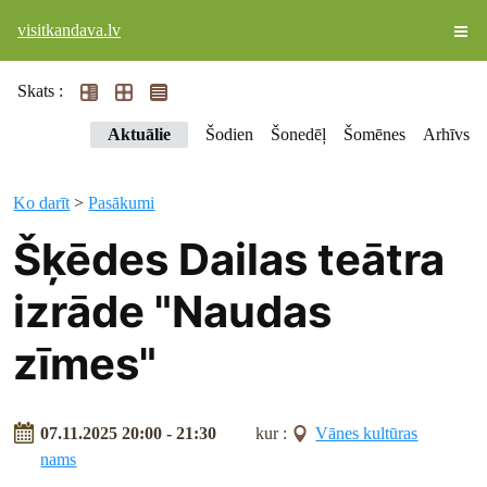
visitkandava.lv
Skats :
Aktuālie
Šodien
Šonedēļ
Šomēnes
Arhīvs
Ko darīt
>
Pasākumi
Šķēdes Dailas teātra
izrāde "Naudas
zīmes"
07.11.2025 20:00 - 21:30
kur :
Vānes kultūras
nams