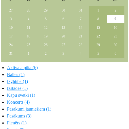
27
28
29
30
31
1
2
3
4
5
6
7
8
9
10
11
12
13
14
15
16
17
18
19
20
21
22
23
24
25
26
27
28
29
30
31
1
2
3
4
5
6
Aktīva atpūta (6)
Balles (1)
Izglītība (1)
Izstādes (1)
Kapu svētki (1)
Koncerts (4)
Pasākumi jauniešiem (1)
Pasākums (3)
Plenērs (1)