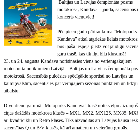
Baltijas un Latvijas čempionāta posms
motokrosā, Kandavā – jauda, sacensības 
koncerts vienuviet!
Pēc piecu gadu pārtraukuma “Motoparks
Kandava” atkal atgriežas lielais motokross
būs īpaša iespēja piedzīvot jaudīgu sacen
garu trasē, kas tik ilgi bija klusumā!
23. un 24. augustā Kandavā norisināsies viens no vērienīgākajiem
motosporta notikumiem Latvijā – Baltijas un Latvijas čempionāta po
motokrosā. Sacensībās pulcēsies spēcīgākie sportisti no Latvijas un
kaimiņvalstīm, sacentīsies par vērtīgajiem sezonas punktiem un līdzju
atbalstu.
Divu dienu garumā "Motoparks Kandava" trasē notiks elpu aizraujoš
cīņas dažādās motokrosa klasēs – MX1, MX2, MX125, MX85, MX6
arī kvadriciklu un Retro klasēs. Tiks aizvadītas arī Latvijas kausa iesk
sacensības Q un B/V klasēs, kā arī amatieru un veterānu grupās.