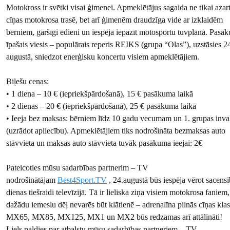
Motokross ir svētki visai ģimenei. Apmeklētājus sagaida ne tikai azar
cīņas motokrosa trasē, bet arī ģimenēm draudzīga vide ar izklaidēm
bērniem, garšīgi ēdieni un iespēja iepazīt motosportu tuvplānā. Pasā
īpašais viesis – populārais reperis REIKS (grupa “Olas”), uzstāsies 2
augustā, sniedzot enerģisku koncertu visiem apmeklētājiem.
Biļešu cenas:
• 1 diena – 10 € (iepriekšpārdošanā), 15 € pasākuma laikā
• 2 dienas – 20 € (iepriekšpārdošanā), 25 € pasākuma laikā
• Ieeja bez maksas: bērniem līdz 10 gadu vecumam un 1. grupas inva
(uzrādot apliecību). Apmeklētājiem tiks nodrošināta bezmaksas auto
stāvvieta un maksas auto stāvvieta tuvāk pasākuma ieejai: 2€
Pateicoties mūsu sadarbības partnerim – TV
nodrošinātājam
Best4Sport.TV
, 24.augustā būs iespēja vērot sacens
dienas tiešraidi televīzijā. Tā ir lieliska ziņa visiem motokrosa faniem,
dažādu iemeslu dēļ nevarēs būt klātienē – adrenalīna pilnās cīņas kla
MX65, MX85, MX125, MX1 un MX2 būs redzamas arī attālināti!
Liels paldies par atbalstu mūsu sadarbības partneriem – TV