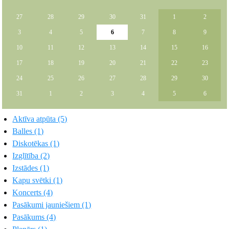
27
28
29
30
31
1
2
3
4
5
6
7
8
9
10
11
12
13
14
15
16
17
18
19
20
21
22
23
24
25
26
27
28
29
30
31
1
2
3
4
5
6
Aktīva atpūta (5)
Balles (1)
Diskotēkas (1)
Izglītība (2)
Izstādes (1)
Kapu svētki (1)
Koncerts (4)
Pasākumi jauniešiem (1)
Pasākums (4)