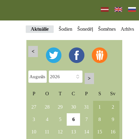
Aktuālie
Šodien
Šonedēļ
Šomēnes
Arhīvs
<
>
P
O
T
C
P
S
Sv
27
28
29
30
31
1
2
3
4
5
6
7
8
9
10
11
12
13
14
15
16