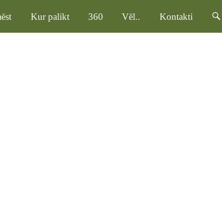
ēst
Kur palikt
360
Vēl..
Kontakti