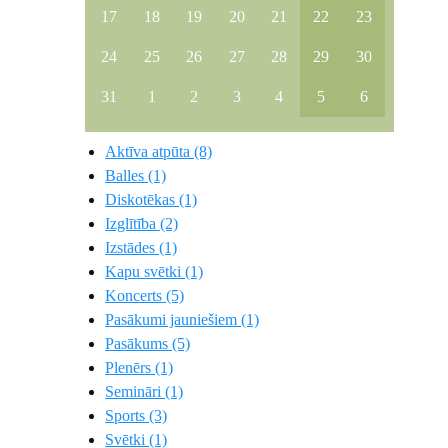
17
18
19
20
21
22
23
24
25
26
27
28
29
30
31
1
2
3
4
5
6
Aktīva atpūta (8)
Balles (1)
Diskotēkas (1)
Izglītība (2)
Izstādes (1)
Kapu svētki (1)
Koncerts (5)
Pasākumi jauniešiem (1)
Pasākums (5)
Plenērs (1)
Semināri (1)
Sports (3)
Svētki (1)