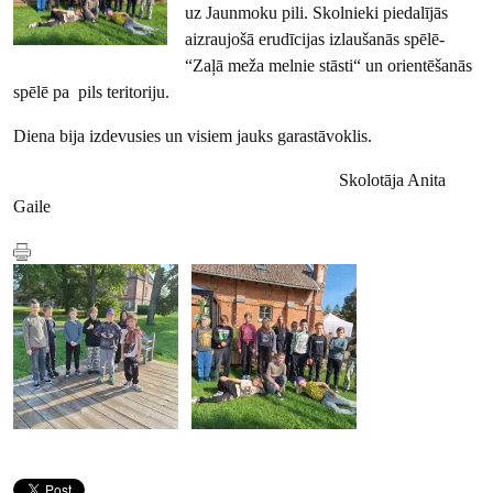
uz Jaunmoku pili. Skolnieki piedalījās
aizraujošā erudīcijas izlaušanās spēlē-
“Zaļā meža melnie stāsti“ un orientēšanās
spēlē pa pils teritoriju.
Diena bija izdevusies un visiem jauks garastāvoklis.
Skolotāja Anita
Gaile