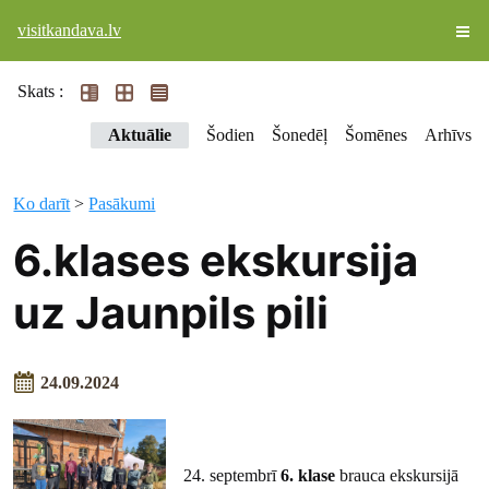
visitkandava.lv
Skats :
Aktuālie
Šodien
Šonedēļ
Šomēnes
Arhīvs
Ko darīt
>
Pasākumi
6.klases ekskursija
uz Jaunpils pili
24.09.2024
24. septembrī
6. klase
brauca ekskursijā