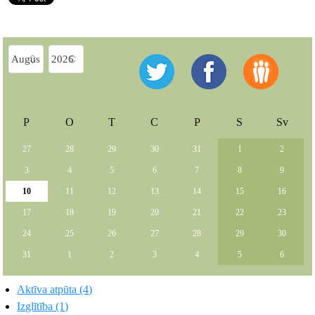
P
O
T
C
P
S
Sv
27
28
29
30
31
1
2
3
4
5
6
7
8
9
10
11
12
13
14
15
16
17
18
19
20
21
22
23
24
25
26
27
28
29
30
31
1
2
3
4
5
6
Aktīva atpūta (4)
Izglītība (1)