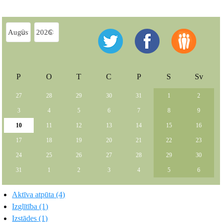
P
O
T
C
P
S
Sv
27
28
29
30
31
1
2
3
4
5
6
7
8
9
10
11
12
13
14
15
16
17
18
19
20
21
22
23
24
25
26
27
28
29
30
31
1
2
3
4
5
6
Aktīva atpūta (4)
Izglītība (1)
Izstādes (1)