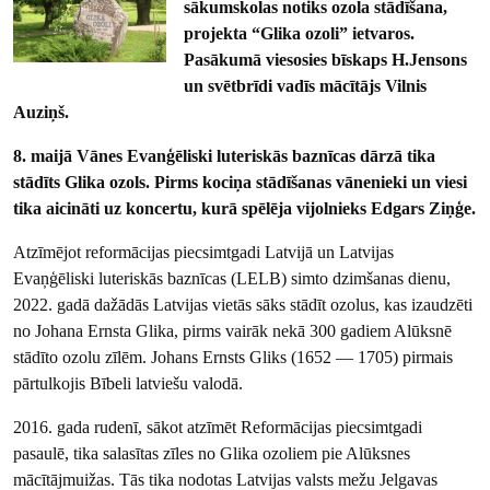
sākumskolas notiks ozola stādīšana,
projekta “Glika ozoli” ietvaros.
Pasākumā viesosies bīskaps H.Jensons
un svētbrīdi vadīs mācītājs Vilnis
Auziņš.
8. maijā
Vānes Evanģēliski luteriskās baznīcas dārzā tika
stādīts Glika ozols. Pirms kociņa stādīšanas vānenieki un viesi
tika aicināti uz koncertu, kurā spēlēja vijolnieks Edgars Ziņģe.
Atzīmējot reformācijas piecsimtgadi Latvijā un Latvijas
Evaņģēliski luteriskās baznīcas (LELB) simto dzimšanas dienu,
2022. gadā dažādās Latvijas vietās sāks stādīt ozolus, kas izaudzēti
no Johana Ernsta Glika, pirms vairāk nekā 300 gadiem Alūksnē
stādīto ozolu zīlēm. Johans Ernsts Gliks (1652 — 1705) pirmais
pārtulkojis Bībeli latviešu valodā.
2016. gada rudenī, sākot atzīmēt Reformācijas piecsimtgadi
pasaulē, tika salasītas zīles no Glika ozoliem pie Alūksnes
mācītājmuižas. Tās tika nodotas Latvijas valsts mežu Jelgavas