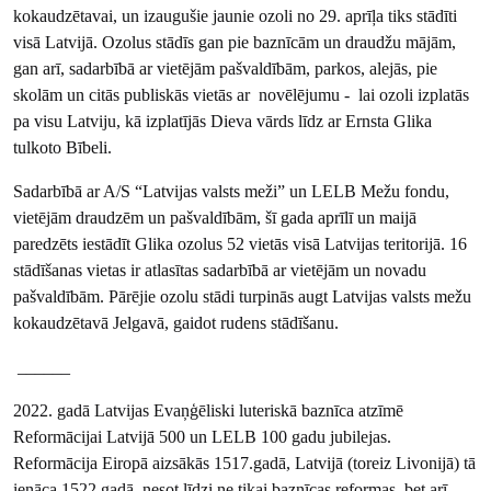
kokaudzētavai, un izaugušie jaunie ozoli no 29. aprīļa tiks stādīti
visā Latvijā. Ozolus stādīs gan pie baznīcām un draudžu mājām,
gan arī, sadarbībā ar vietējām pašvaldībām, parkos, alejās, pie
skolām un citās publiskās vietās ar novēlējumu - lai ozoli izplatās
pa visu Latviju, kā izplatījās Dieva vārds līdz ar Ernsta Glika
tulkoto Bībeli.
Sadarbībā ar A/S “Latvijas valsts meži” un LELB Mežu fondu,
vietējām draudzēm un pašvaldībām, šī gada aprīlī un maijā
paredzēts iestādīt Glika ozolus 52 vietās visā Latvijas teritorijā. 16
stādīšanas vietas ir atlasītas sadarbībā ar vietējām un novadu
pašvaldībām. Pārējie ozolu stādi turpinās augt Latvijas valsts mežu
kokaudzētavā Jelgavā, gaidot rudens stādīšanu.
______
2022. gadā Latvijas Evaņģēliski luteriskā baznīca atzīmē
Reformācijai Latvijā 500 un LELB 100 gadu jubilejas.
Reformācija Eiropā aizsākās 1517.gadā, Latvijā (toreiz Livonijā) tā
ienāca 1522.gadā, nesot līdzi ne tikai baznīcas reformas, bet arī