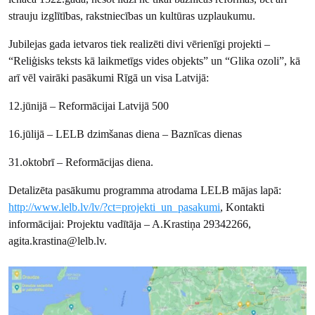
strauju izglītības, rakstniecības un kultūras uzplaukumu.
Jubilejas gada ietvaros tiek realizēti divi vērienīgi projekti –
“Reliģisks teksts kā laikmetīgs vides objekts” un “Glika ozoli”, kā
arī vēl vairāki pasākumi Rīgā un visa Latvijā:
12.jūnijā – Reformācijai Latvijā 500
16.jūlijā – LELB dzimšanas diena – Baznīcas dienas
31.oktobrī – Reformācijas diena.
Detalizēta pasākumu programma atrodama LELB mājas lapā:
http://www.lelb.lv/lv/?ct=projekti_un_pasakumi
, Kontakti
informācijai: Projektu vadītāja – A.Krastiņa 29342266,
agita.krastina@lelb.lv.