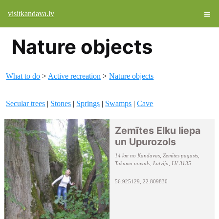
visitkandava.lv
Nature objects
What to do
>
Active recreation
>
Nature objects
Secular trees
|
Stones
|
Springs
|
Swamps
|
Cave
Zemītes Elku liepa
un Upurozols
14 km no Kandavas, Zemītes pagasts,
Tukuma novads, Latvija, LV-3135
56.925129, 22.809830