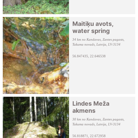
Maitiķu avots,
water spring
34 km no Kandavas, Zantes pagasts,
Tukuma novads, Latvija, LV-3134
56.847435, 22.646538
Lindes Meža
akmens
30 km no Kandavas, Zantes pagasts,
Tukuma novads, Latvija, LV-3134
56.818871, 22.672958