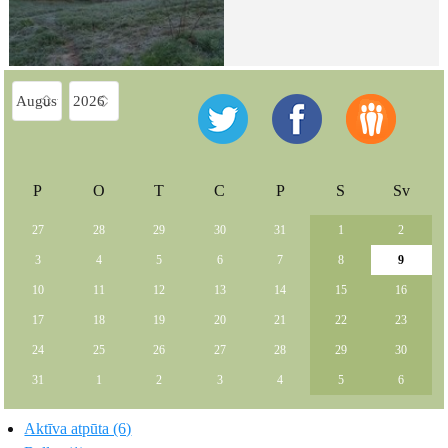
P
O
T
C
P
S
Sv
27
28
29
30
31
1
2
3
4
5
6
7
8
9
10
11
12
13
14
15
16
17
18
19
20
21
22
23
24
25
26
27
28
29
30
31
1
2
3
4
5
6
Aktīva atpūta (6)