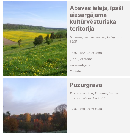
Abavas ieleja, īpaši
aizsargājama
kultūrvēsturiska
teritorija
Kandava, Tukuma novads, Latvija, LV-
3295
57.029182, 22.782898
(+371) 28396830
www.senleja.lv
Youtube
Facebook
Pūzurgrava
Pūzurgravas iela, Kandava, Tukuma
novads, Latvija, LV-3120
57.043938, 22.781549