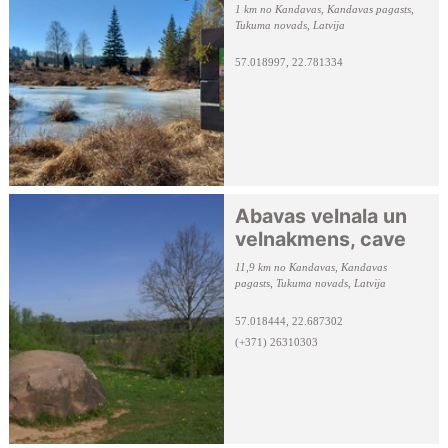
1 km no Kandavas, Kandavas pagasts,
Tukuma novads, Latvija
57.018997, 22.781334
Abavas velnala un
velnakmens, cave
11,9 km no Kandavas, Kandavas
pagasts, Tukuma novads, Latvija
57.018444, 22.687302
(+371) 26310303