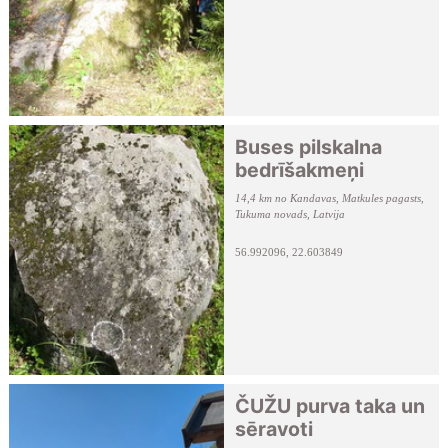
Buses pilskalna
bedrīšakmeņi
14,4 km no Kandavas, Matkules pagasts,
Tukuma novads, Latvija
56.992096, 22.603849
ČUŽU purva taka un
sēravoti