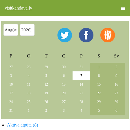
visitkandava.lv
P
O
T
C
P
S
Sv
27
28
29
30
31
1
2
3
4
5
6
7
8
9
10
11
12
13
14
15
16
17
18
19
20
21
22
23
24
25
26
27
28
29
30
31
1
2
3
4
5
6
Aktīva atpūta (8)