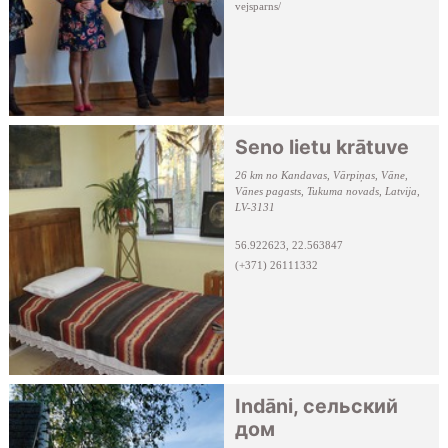
vejsparns/
Seno lietu krātuve
26 km no Kandavas, Vārpiņas, Vāne,
Vānes pagasts, Tukuma novads, Latvija,
LV-3131
56.922623, 22.563847
(+371) 26111332
Indāni, сельский
дом