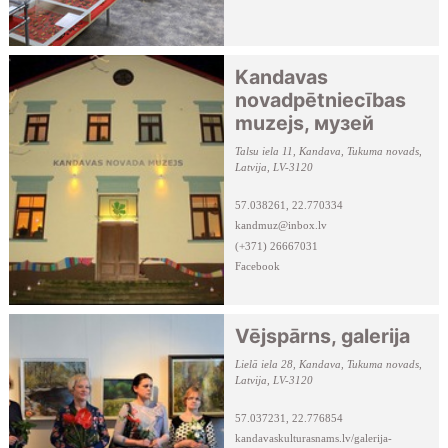
Kandavas
novadpētniecības
muzejs, музей
Talsu iela 11, Kandava, Tukuma novads,
Latvija, LV-3120
57.038261, 22.770334
kandmuz@inbox.lv
(+371) 26667031
Facebook
Vējspārns, galerija
Lielā iela 28, Kandava, Tukuma novads,
Latvija, LV-3120
57.037231, 22.776854
kandavaskulturasnams.lv/galerija-