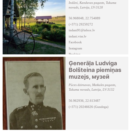
Indāni, Kandavas pagasts, Tukuma
novads, Latvija, LV-3120
56.968048, 22.754089
(+371) 29259272
indani91@inbox.lv
indani.viss.lv
Facebook
Instagram
Booking
Ģenerāļa Ludviga
Bolšteina piemiņas
muzejs, музей
Pūces dzirnavas, Matkules pagasts,
Tukuma novads, Latvija, LV-3132
56.962936, 22.613487
(+371) 20246626 (Gundega)