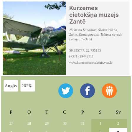
Kurzemes
cietokšņa muzejs
Zantē
25 km no Kandavas, Skolas iela 8a,
Zante, Zantes pagasts, Tukuma novads,
Latvija, LV-3134
56.835747, 22.735155
(+371) 29442311
www.kurzemescietoksnis.viss.lv
P
O
T
C
P
S
Sv
27
28
29
30
31
1
2