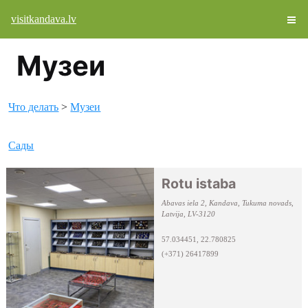
visitkandava.lv
Музеи
Что делать
>
Музеи
Сады
Rotu istaba
Abavas iela 2, Kandava, Tukuma novads,
Latvija, LV-3120
57.034451, 22.780825
(+371) 26417899