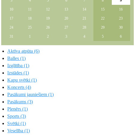
3
4
5
6
7
8
9
10
11
12
13
14
15
16
17
18
19
20
21
22
23
24
25
26
27
28
29
30
31
1
2
3
4
5
6
Aktīva atpūta (6)
Balles (1)
Izglītība (1)
Izstādes (1)
Kapu svētki (1)
Koncerts (4)
Pasākumi jauniešiem (1)
Pasākums (3)
Plenērs (1)
Sports (3)
Svētki (1)
Veselība (1)