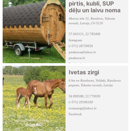
pirtis, kubli, SUP
dēļu un laivu noma
Abavas iela 31, Kandava, Tukuma
novads, Latvija, LV-3120
57.043121, 22.785408
Instagram
(+371) 28759920
pieabavas@inbox.lv
pieabavas.lv
Facebook
Ivetas zirgi
6 km no Kandavas, Valdeķi, Kandavas
pagasts, Tukuma novads, Latvija
56.999588, 22.770939
(+371) 29186169
ivetaszirgi@inbox.lv
Facebook