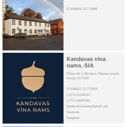
57.036484, 22.775606
Kandavas vīna
nams, SIA
Ūdens iela 2, Kandava, Tukuma novads,
Latvija, LV-3120
57.036922, 22.775833
(+371) 22320214
(+371) 26665165
kandavasvinanams@gmail.com
Facebook
Instagram