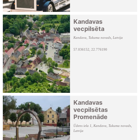
Kandavas
vecpilsēta
Kandava, Tukuma novads, Latvija
57.036152, 22.776190
Kandavas
vecpilsētas
Promenāde
Ūdens iela 1, Kandava, Tukuma novads,
Latvija