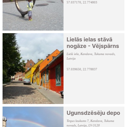
57.037170, 22.774803
Lielās ielas stāvā
nogāze - Vējspārns
Lielā iela, Kandava, Tukuma novads,
Latvija
57.039650, 22.778837
Ugunsdzēsēju depo
Tirgus laukums 7, Kandava, Tukuma
novads, Latvija, LV-3120