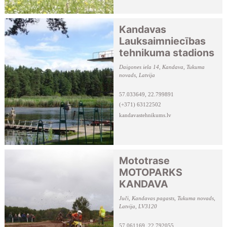
Kandavas
Lauksaimniecības
tehnikuma stadions
Daigones iela 14, Kandava, Tukuma
novads, Latvija
57.033649, 22.799891
(+371) 63122502
kandavastehnikums.lv
Mototrase
MOTOPARKS
KANDAVA
Juči, Kandavas pagasts, Tukuma novads,
Latvija, LV3120
57.061169, 22.792055