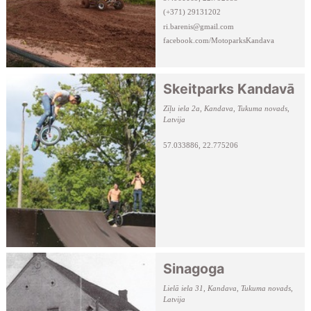
(+371) 29131202
ri.barenis@gmail.com
facebook.com/MotoparksKandava
Skeitparks Kandavā
Zīļu iela 2a, Kandava, Tukuma novads,
Latvija
57.033886, 22.775206
Sinagoga
Lielā iela 31, Kandava, Tukuma novads,
Latvija