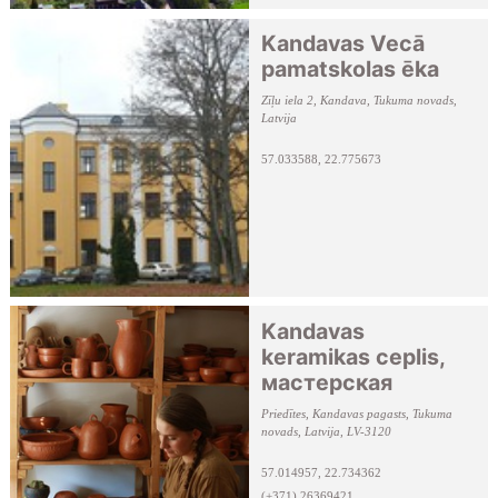
Kandavas Vecā
pamatskolas ēka
Zīļu iela 2, Kandava, Tukuma novads,
Latvija
57.033588, 22.775673
Kandavas
keramikas ceplis,
мастерская
Priedītes, Kandavas pagasts, Tukuma
novads, Latvija, LV-3120
57.014957, 22.734362
(+371) 26369421