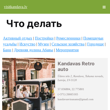
visitkandava.lv
Что делать
Aктивный отдых
|
Постройки
|
Ремесленники
|
Помещичьи
усадьбы
|
Искуство
|
Музеи
|
Cельские хозяйства
|
Городище
|
Бани
|
Древняя долина Абавы
|
Мероприятия
Kandavas Retro
auto
Ūdens iela 2, Kandava, Tukuma novads,
Latvija, LV-3120
57.036884, 22.775801
(+371) 26665165
kandavasvinanams@gmail.com