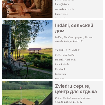
linda@viss.lv
radosaismirklis.lv
linda.viss.lv
Facebook
Indāni, сельский
дом
Indāni, Kandavas pagasts, Tukuma
novads, Latvija, LV-3120
56.968048, 22.754089
(+371) 29259272
indani91@inbox.lv
indani.viss.lv
Facebook
Instagram
Booking
Zviedru cepure,
центр для отдыха
Piltiņi, Matkules pagasts, Tukuma
novads, Latvija, LV-3132