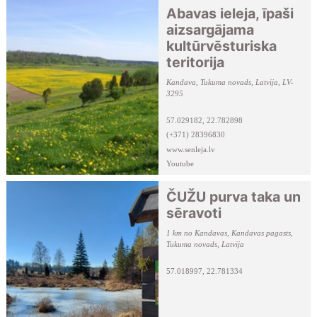
Abavas ieleja, īpaši
aizsargājama
kultūrvēsturiska
teritorija
Kandava, Tukuma novads, Latvija, LV-
3295
57.029182, 22.782898
(+371) 28396830
www.senleja.lv
Youtube
Facebook
ČUŽU purva taka un
sēravoti
1 km no Kandavas, Kandavas pagasts,
Tukuma novads, Latvija
57.018997, 22.781334