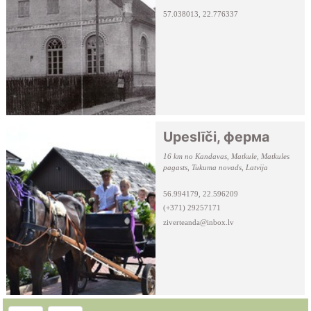
57.038013, 22.776337
Upeslīči, ферма
16 km no Kandavas, Matkule, Matkules
pagasts, Tukuma novads, Latvija
56.994179, 22.596209
(+371) 29257171
ziverteanda@inbox.lv