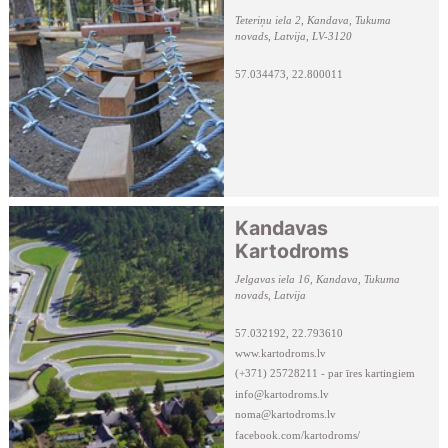
Teteriņu iela 2, Kandava, Tukuma
novads, Latvija, LV-3120
57.034473, 22.800011
Kandavas
Kartodroms
Jelgavas iela 16, Kandava, Tukuma
novads, Latvija
57.032192, 22.793610
www.kartodroms.lv
(+371) 25728211 - par īres kartingiem
info@kartodroms.lv
noma@kartodroms.lv
facebook.com/kartodroms/