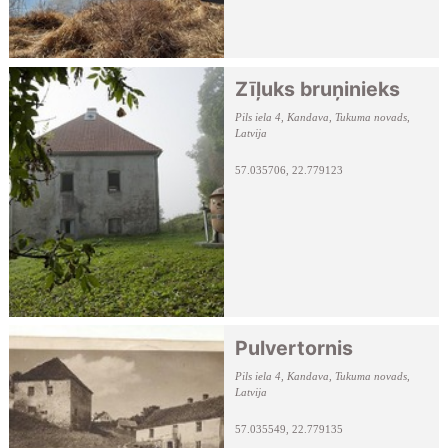
Zīļuks bruņinieks
Pils iela 4, Kandava, Tukuma novads,
Latvija
57.035706, 22.779123
Pulvertornis
Pils iela 4, Kandava, Tukuma novads,
Latvija
57.035549, 22.779135