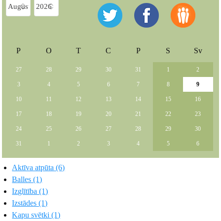
P
O
T
C
P
S
Sv
27
28
29
30
31
1
2
3
4
5
6
7
8
9
10
11
12
13
14
15
16
17
18
19
20
21
22
23
24
25
26
27
28
29
30
31
1
2
3
4
5
6
Aktīva atpūta (6)
Balles (1)
Izglītība (1)
Izstādes (1)
Kapu svētki (1)