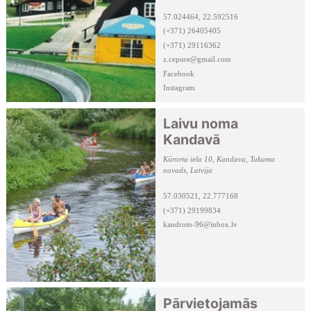
57.024464, 22.592516
(+371) 26405405
(+371) 29116362
z.cepure@gmail.com
Facebook
Instagram
Laivu noma
Kandavā
Kūrorta iela 10, Kandava, Tukuma
novads, Latvija
57.030521, 22.777168
(+371) 29199834
kandroto-96@inbox.lv
Pārvietojamās