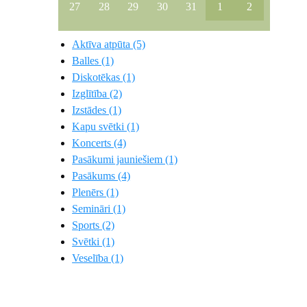
27
28
29
30
31
1
2
Aktīva atpūta (5)
Balles (1)
Diskotēkas (1)
Izglītība (2)
Izstādes (1)
Kapu svētki (1)
Koncerts (4)
Pasākumi jauniešiem (1)
Pasākums (4)
Plenērs (1)
Semināri (1)
Sports (2)
Svētki (1)
Veselība (1)