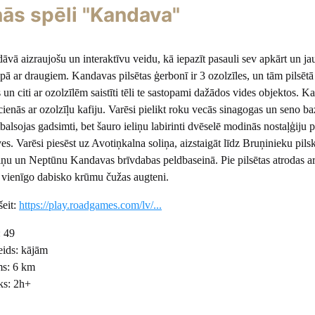
ās spēli "Kandava"
ā aizraujošu un interaktīvu veidu, kā iepazīt pasauli sev apkārt un jau
pā ar draugiem. Kandavas pilsētas ģerbonī ir 3 ozolzīles, un tām pilsētā 
un citi ar ozolzīlēm saistīti tēli te sastopami dažādos vides objektos. 
ienās ar ozolzīļu kafiju. Varēsi pielikt roku vecās sinagogas un seno b
balsojas gadsimti, bet šauro ieliņu labirinti dvēselē modinās nostaļģiju 
es. Varēsi piesēst uz Avotiņkalna soliņa, aizstaigāt līdz Bruņinieku pil
iņu un Neptūnu Kandavas brīvdabas peldbaseinā. Pie pilsētas atrodas a
ā vienīgo dabisko krūmu čužas augteni.
šeit:
https://play.roadgames.com/lv/...
: 49
eids: kājām
ms: 6 km
ks: 2h+