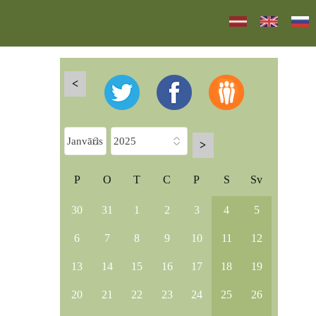
<
>
P
O
T
C
P
S
Sv
30
31
1
2
3
4
5
6
7
8
9
10
11
12
13
14
15
16
17
18
19
20
21
22
23
24
25
26