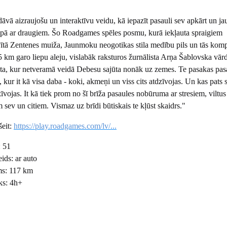
ā aizraujošu un interaktīvu veidu, kā iepazīt pasauli sev apkārt un jau
opā ar draugiem. Šo Roadgames spēles posmu, kurā iekļauta spraigiem
tā Zentenes muiža, Jaunmoku neogotikas stila medību pils un tās kom
 km garo liepu aleju, vislabāk raksturos žurnālista Arņa Šablovska vār
ta, kur netveramā veidā Debesu sajūta nonāk uz zemes. Te pasakas pas
, kur it kā visa daba - koki, akmeņi un viss cits atdzīvojas. Un kas pats 
dzīvojas. It kā tiek prom no šī brīža pasaules nobūruma ar stresiem, viltus
sev un citiem. Vismaz uz brīdi būtiskais te kļūst skaidrs."
šeit:
https://play.roadgames.com/lv/...
: 51
ids: ar auto
ms: 117 km
ks: 4h+