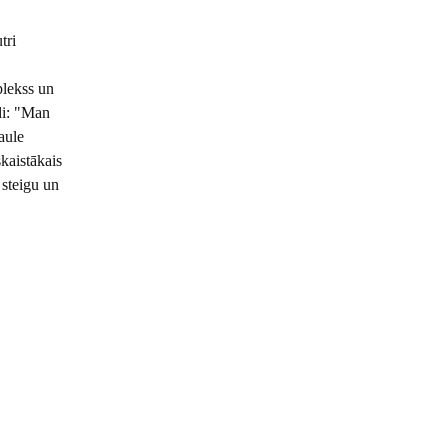
tri
plekss un
di: "Man
aule
skaistākais
 steigu un