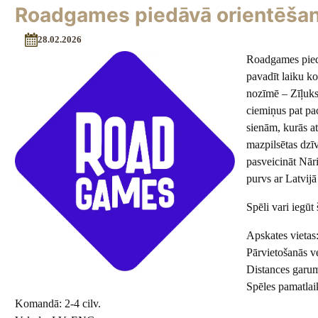
Roadgames piedāvā orientēšan
28.02.2026
Roadgames piedāv
pavadīt laiku ko
nozīmē – Zīļuks 
ciemiņus pat pac
sienām, kurās at
mazpilsētas dzīv
pasveicināt Nār
purvs ar Latvij
Spēli vari iegūt 
Apskates vietas
Pārvietošanās v
Distances garu
Spēles pamatlai
Komandā: 2-4 cilv.