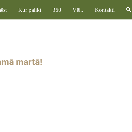
ēst
Kur palikt
360
Vēl..
Kontakti
amā martā!