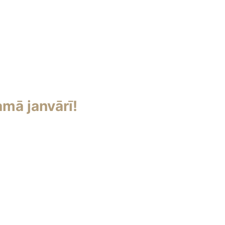
mā janvārī!