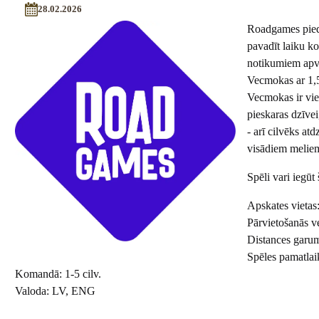
28.02.2026
Roadgames piedāv
pavadīt laiku k
notikumiem apvī
Vecmokas ar 1,5
Vecmokas ir vie
pieskaras dzīvei
- arī cilvēks at
visādiem meliem 
Spēli vari iegūt 
Apskates vietas
Pārvietošanās ve
Distances garu
Spēles pamatlai
Komandā: 1-5 cilv.
Valoda: LV, ENG