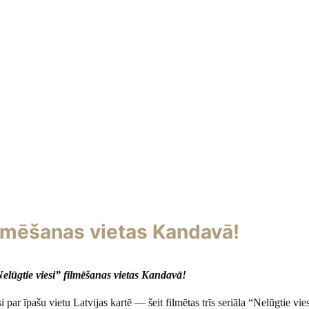
 filmēšanas vietas Kandavā!
“Nelūgtie viesi” filmēšanas vietas Kandavā!
par īpašu vietu Latvijas kartē — šeit filmētas trīs seriāla “Nelūgtie vie