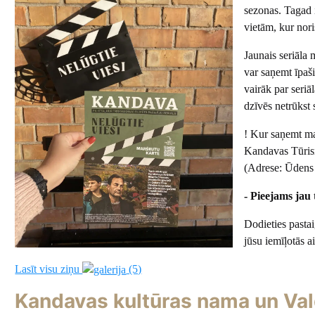
sezonas. Tagad 
vietām, kur nor
Jaunais seriāla 
var saņemt īpaši
vairāk par seri
dzīvēs netrūkst
! Kur saņemt ma
Kandavas Tūrism
(Adrese: Ūdens 
- Pieejams jau 
Dodieties pastai
jūsu iemīļotās a
Lasīt visu ziņu
(5)
Kandavas kultūras nama un Val