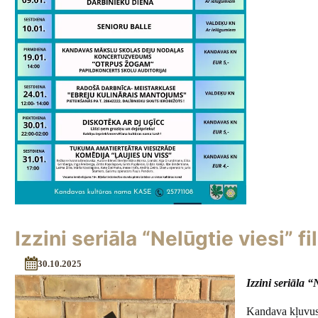
Izzini seriāla “Nelūgtie viesi”
30.10.2025
Izzini seriāla 
Kandava kļuvusi 