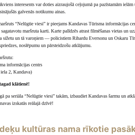
ikviens interesents var doties aizraujošā ceļojumā pa pazīstamām ielām
isinājušās galvenās notikumu ainas.
maršruts “Nelūgtie viesi” ir pieejams Kandavas Tūrisma informācijas cen
 sagatavotu maršruta karti. Karte palīdzēs atrast filmēšanas vietas un uz
āla sižetu un tā varoņiem — policistiem Rihardu Eversonu un Oskaru Tīr
 spriedzes, noslēpumu un pārsteidzošu atklājumu.
ršrutu:
a informācijas centrs
iela 2, Kandava)
tagad klātienē!
gā pa seriāla “Nelūgtie viesi” takām, izbaudiet Kandavas šarmu un atklā
inavas izskatās reālajā dzīvē!
deķu kultūras nama rīkotie pasā