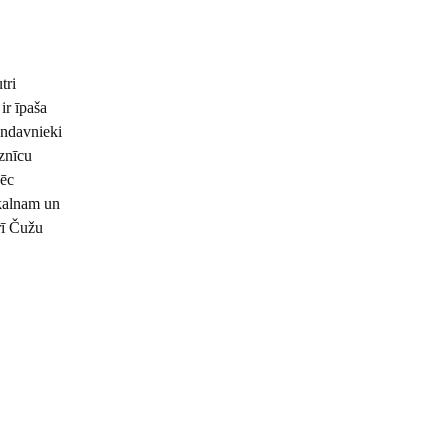
tri
ir īpaša
Kandavnieki
aznīcu
pēc
skalnam un
rī Čužu