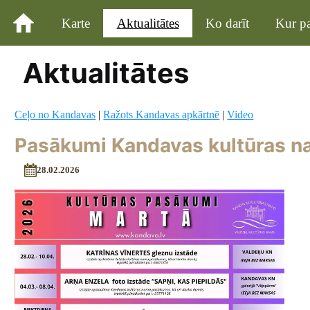
Karte
Aktualitātes
Ko darīt
Kur pa
Aktualitātes
Ceļo no Kandavas
|
Ražots Kandavas apkārtnē
|
Video
Pasākumi Kandavas kultūras n
28.02.2026