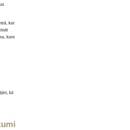
 un
trā, kur
zināt
su, kuru
jiet, kā
kumi