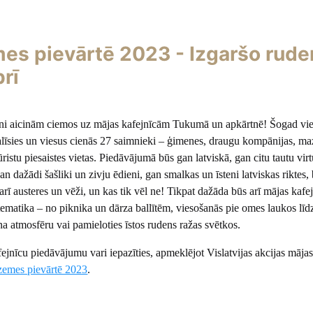
es pievārtē 2023 - Izgaršo rude
rī
eni aicinām ciemos uz mājas kafejnīcām Tukumā un apkārtnē! Šogad vie
līsies un viesus cienās 27 saimnieki – ģimenes, draugu kompānijas, ma
ristu piesaistes vietas. Piedāvājumā būs gan latviskā, gan citu tautu vir
n dažādi šašliki un zivju ēdieni, gan smalkas un īsteni latviskas riktes,
rī austeres un vēži, un kas tik vēl ne! Tikpat dažāda būs arī mājas kafe
ematika – no piknika un dārza ballītēm, viesošanās pie omes laukos līdz
na atmosfēru vai pamieloties īstos rudens ražas svētkos.
ejnīcu piedāvājumu vari iepazīties, apmeklējot Vislatvijas akcijas mājas
zemes pievārtē 2023
.