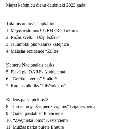
Mājas kafejnīcu dienu dalībnieki 2023.gadā:
Tukums un tuvējā apkārtne
1. Mājas restorāns CORNER’s Tukumā
2. Ražas svētki “Dižpīlādžos”
3. Jaunmoku pils vasaras kafejnīca
4. Mākslas rezidence “Zīlītēs”
Ķemeru Nacionālais parks
5. Pļavā pie DAREs Antiņciemā
6. “Grieķu taverna” Smārdē
7. Rudens pikniks “Pilsētniekos”
Rudens garša piekrastē
8. “Jūrciemu garšas piedzīvojums” Lapmežciemā
9. “Garšu piestātne” Plieņciemā
10. “Zvejnieka loms” Ķesterciemā
11. Muižas parka bufete Engurē