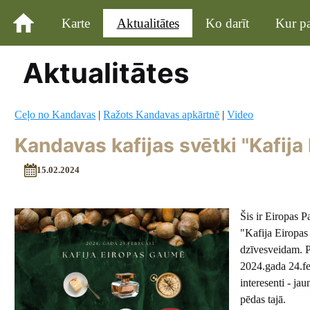
Karte
Aktualitātes
Ko darīt
Kur pa
Aktualitātes
Ceļo no Kandavas
|
Ražots Kandavas apkārtnē
|
Video
Kandavas kafijas svētki "Kafij
15.02.2024
Šis ir Eiropas 
"Kafija Eiropas 
dzīvesveidam. P
2024.gada 24.feb
interesenti - j
pēdas tajā.