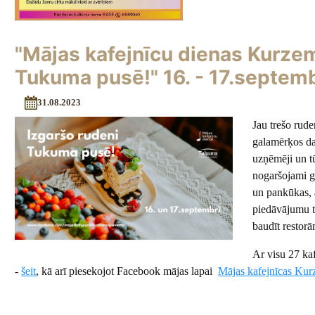
"Mājas kafejnīcu dienas Kurzem
Tukuma pusē!" 16. - 17.septemb
31.08.2023
Jau trešo rud
galamērķos da
uzņēmēji un tū
nogaršojami ga
un pankūkas, a
piedāvājumu t
baudīt restorā
Ar visu 27 kaf
-
šeit
, kā arī piesekojot Facebook mājas lapai
Mājas kafejnīcas Kur