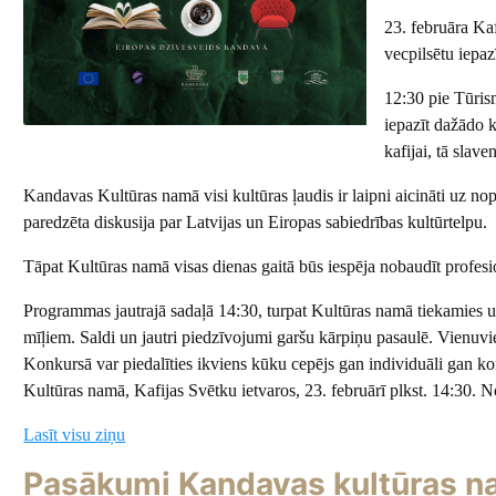
23. februāra Ka
vecpilsētu iepa
12:30 pie Tūris
iepazīt dažādo 
kafijai, tā sla
Kandavas Kultūras namā visi kultūras ļaudis ir laipni aicināti uz 
paredzēta diskusija par Latvijas un Eiropas sabiedrības kultūrtelpu.
Tāpat Kultūras namā visas dienas gaitā būs iespēja nobaudīt profesi
Programmas jautrajā sadaļā 14:30, turpat Kultūras namā tiekamies 
mīļiem. Saldi un jautri piedzīvojumi garšu kārpiņu pasaulē. Vienuvie
Konkursā var piedalīties ikviens kūku cepējs gan individuāli gan 
Kultūras namā, Kafijas Svētku ietvaros, 23. februārī plkst. 14:30. 
Lasīt visu ziņu
Pasākumi Kandavas kultūras na