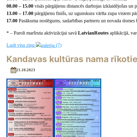
08.00 – 15.00
visās pārgājienu distancēs darbojas izklaidējošas un 
13.00 – 17.00
pārgājienu finišs, uz ugunskura vārīta zupa visiem pā
17.00
Pasākuma noslēgums, sadarbības partneru un novada domes bal
* – Paroli maršruta aktivizācijai savā
LatvianRoutes
aplikācijā, var
Lasīt visu ziņu
(7)
Kandavas kultūras nama rīkot
21.10.2023