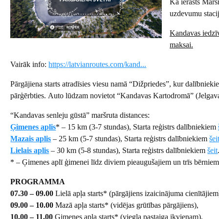
Kā ierasts Maršr
uzdevumu stacija
Kandavas iedzīv
maksai.
Vairāk info:
https://latvianroutes.com/kand...
Pārgājiena starts atradīsies viesu namā “Dižpriedes”, kur dalībniekie
pārģērbties. Auto lūdzam novietot “Kandavas Kartodromā” (Jelgav
“Kandavas senleju gūstā” maršruta distances:
Ģimenes aplis
* – 15 km (3-7 stundas), Starta reģistrs dalībniekiem
Mazais aplis
– 25 km (5-7 stundas), Starta reģistrs dalībniekiem
šei
Lielais aplis
– 30 km (5-8 stundas), Starta reģistrs dalībniekiem
šeit
* – Ģimenes aplī ģimenei līdz diviem pieaugušajiem un trīs bērniem
PROGRAMMA
07.30 – 09.00
Lielā apļa starts* (pārgājiens izaicinājuma cienītājiem
09.00 – 10.00
Mazā apļa starts* (vidējas grūtības pārgājiens),
10.00 – 11.00
Ģimenes apļa starts* (viegla pastaiga ikvienam),