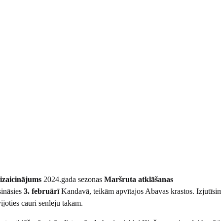
 izaicinājums
2024.gada sezonas
Maršruta atklāšanas
sināsies
3. februārī
Kandavā, teikām apvītajos Abavas krastos. Izjutīsim
joties cauri senleju takām.