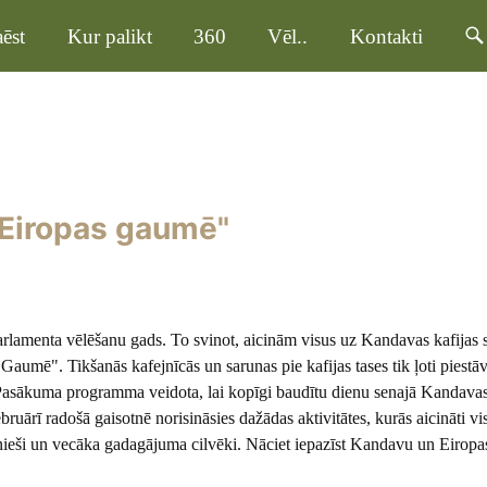
ēst
Kur palikt
360
Vēl..
Kontakti
a Eiropas gaumē"
Parlamenta vēlēšanu gads. To svinot, aicinām visus uz Kandavas kafijas
Gaumē". Tikšanās kafejnīcās un sarunas pie kafijas tases tik ļoti piestā
asākuma programma veidota, lai kopīgi baudītu dienu senajā Kandavas 
ruārī radošā gaisotnē norisināsies dažādas aktivitātes, kurās aicināti vis
aunieši un vecāka gadagājuma cilvēki. Nāciet iepazīst Kandavu un Eiropa