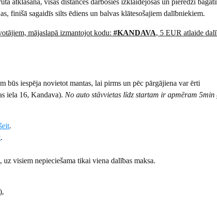
uta atklāšanā, visās distancēs darbosies izklaidējošas un pieredzi bagāt
s, finišā sagaidīs silts ēdiens un balvas klātesošajiem dalībniekiem.
otājiem, mājaslapā izmantojot kodu:
#KANDAVA
, 5 EUR atlaide dal
m būs iespēja novietot mantas, lai pirms un pēc pārgājiena var ērti
as iela 16, Kandava).
No auto stāvvietas līdz startam ir apmēram 5min 
šeit
.
t
.
.
, uz visiem nepieciešama tikai viena dalības maksa.
),