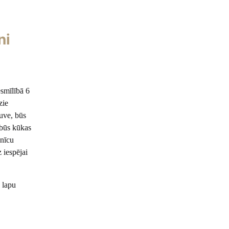
ni
smīlībā 6
zie
tuve, būs
 būs kūkas
jnīcu
 iespējai
 lapu