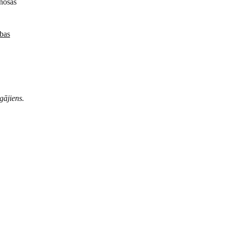
inošas
ības
gājiens.