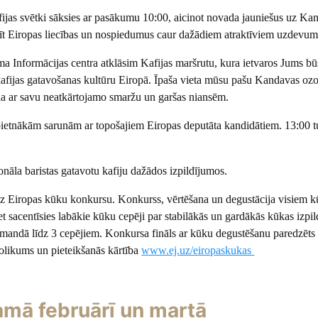
fijas svētki sāksies ar pasākumu 10:00, aicinot novada jauniešus uz Ka
zīt Eiropas liecības un nospiedumus caur dažādiem atraktīviem uzdevu
ma Informācijas centra atklāsim Kafijas maršrutu, kura ietvaros Jums bū
kafijas gatavošanas kultūru Eiropā. Īpaša vieta mūsu pašu Kandavas ozo
vena ar savu neatkārtojamo smaržu un garšas niansēm.
nopietnākām sarunām ar topošajiem Eiropas deputāta kandidātiem. 13:00 t
onāla baristas gatavotu kafiju dažādos izpildījumos.
uz Eiropas kūku konkursu. Konkurss, vērtēšana un degustācija visiem 
t sacentīsies labākie kūku cepēji par stabilākās un gardākās kūkas izpi
komandā līdz 3 cepējiem. Konkursa fināls ar kūku degustēšanu paredzēt
Nolikums un pieteikšanās kārtība
www.ej.uz/eiropaskukas
mā februārī un martā