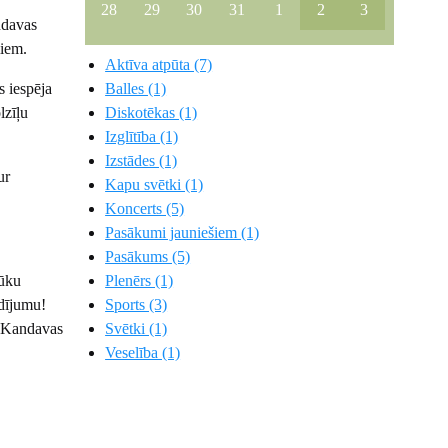
28
29
30
31
1
2
3
ndavas
miem.
Aktīva atpūta (7)
Balles (1)
s iespēja
Diskotēkas (1)
lzīļu
Izglītība (1)
Izstādes (1)
ur
Kapu svētki (1)
Koncerts (5)
Pasākumi jauniešiem (1)
Pasākums (5)
Plenērs (1)
kūku
Sports (3)
ldījumu!
Svētki (1)
s Kandavas
Veselība (1)