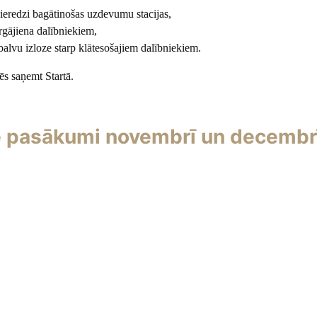
pieredzi bagātinošas uzdevumu stacijas,
rgājiena dalībniekiem,
vu izloze starp klātesošajiem dalībniekiem.
ēs saņemt Startā.
ie pasākumi novembrī un decembr