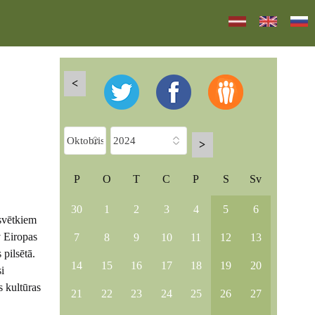
<
>
P
O
T
C
P
S
Sv
30
1
2
3
4
5
6
 svētkiem
v Eiropas
7
8
9
10
11
12
13
pilsētā.
14
15
16
17
18
19
20
i
s kultūras
21
22
23
24
25
26
27