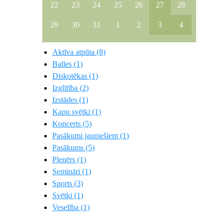
22
23
24
25
26
27
28
29
30
31
1
2
3
4
Aktīva atpūta (8)
Balles (1)
Diskotēkas (1)
Izglītība (2)
Izstādes (1)
Kapu svētki (1)
Koncerts (5)
Pasākumi jauniešiem (1)
Pasākums (5)
Plenērs (1)
Semināri (1)
Sports (3)
Svētki (1)
Veselība (1)