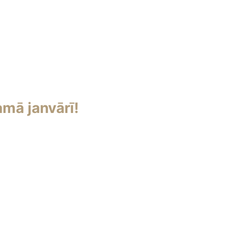
mā janvārī!