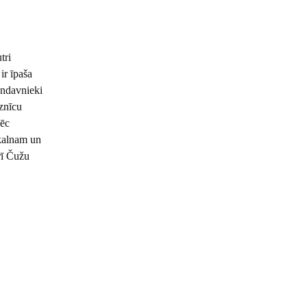
tri
ir īpaša
Kandavnieki
aznīcu
pēc
skalnam un
rī Čužu