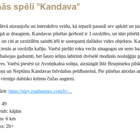
ās spēli "Kandava"
ā aizraujošu un interaktīvu veidu, kā iepazīt pasauli sev apkārt un jau
pā ar draugiem. Kandavas pilsētas ģerbonī ir 3 ozolzīles, un tām pilsētā 
un citi ar ozolzīlēm saistīti tēli te sastopami dažādos vides objektos. 
ienās ar ozolzīļu kafiju. Varēsi pielikt roku vecās sinagogas un seno b
balsojas gadsimti, bet šauro ieliņu labirinti dvēselē modinās nostaļģiju 
es. Varēsi piesēst uz Avotiņkalna soliņa, aizstaigāt līdz Bruņinieku pil
iņu un Neptūnu Kandavas brīvdabas peldbaseinā. Pie pilsētas atrodas a
ā vienīgo dabisko krūmu čužas augteni.
šeit:
https://play.roadgames.com/lv/...
: 49
eids: kājām
ms: 6 km
ks: 2h+