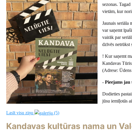
sezonas. Tagad 
vietām, kur nor
Jaunais seriāla 
var saņemt īpaši
vairāk par seri
dzīvēs netrūkst
! Kur saņemt ma
Kandavas Tūrism
(Adrese: Ūdens 
- Pieejams jau 
Dodieties pastai
jūsu iemīļotās a
Lasīt visu ziņu
(5)
Kandavas kultūras nama un Val