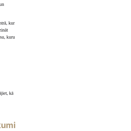
 un
trā, kur
zināt
su, kuru
jiet, kā
kumi