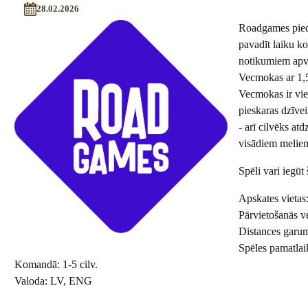
28.02.2026
Roadgames piedāv
pavadīt laiku k
notikumiem apvī
Vecmokas ar 1,5
Vecmokas ir vie
pieskaras dzīvei
- arī cilvēks at
visādiem meliem 
Spēli vari iegūt 
Apskates vietas
Pārvietošanās ve
Distances garu
Spēles pamatlai
Komandā: 1-5 cilv.
Valoda: LV, ENG