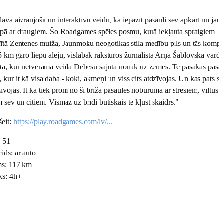
ā aizraujošu un interaktīvu veidu, kā iepazīt pasauli sev apkārt un jau
opā ar draugiem. Šo Roadgames spēles posmu, kurā iekļauta spraigiem
tā Zentenes muiža, Jaunmoku neogotikas stila medību pils un tās kom
 km garo liepu aleju, vislabāk raksturos žurnālista Arņa Šablovska vār
ta, kur netveramā veidā Debesu sajūta nonāk uz zemes. Te pasakas pas
, kur it kā visa daba - koki, akmeņi un viss cits atdzīvojas. Un kas pats 
dzīvojas. It kā tiek prom no šī brīža pasaules nobūruma ar stresiem, viltus
sev un citiem. Vismaz uz brīdi būtiskais te kļūst skaidrs."
šeit:
https://play.roadgames.com/lv/...
: 51
ids: ar auto
ms: 117 km
ks: 4h+