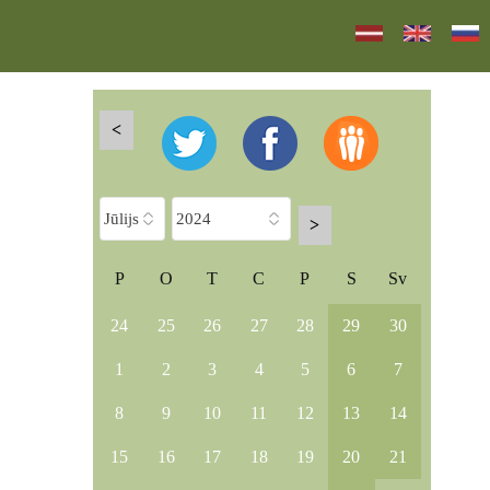
<
>
P
O
T
C
P
S
Sv
24
25
26
27
28
29
30
1
2
3
4
5
6
7
8
9
10
11
12
13
14
15
16
17
18
19
20
21