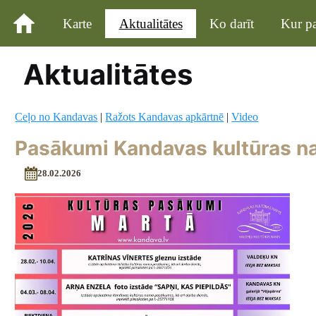
Karte
Aktualitātes
Ko darīt
Kur pa
Aktualitātes
Ceļo no Kandavas
|
Ražots Kandavas apkārtnē
|
Video
Pasākumi Kandavas kultūras n
28.02.2026