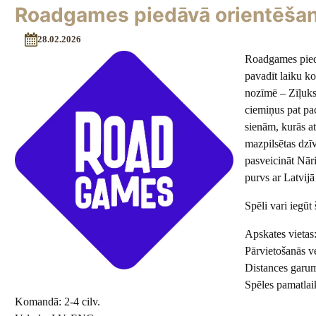
Roadgames piedāvā orientēšan
28.02.2026
Roadgames piedāv
pavadīt laiku ko
nozīmē – Zīļuks 
ciemiņus pat pac
sienām, kurās at
mazpilsētas dzīv
pasveicināt Nār
purvs ar Latvij
Spēli vari iegūt 
Apskates vietas
Pārvietošanās v
Distances garu
Spēles pamatlai
Komandā: 2-4 cilv.