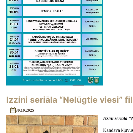
Izzini seriāla “Nelūgtie viesi”
30.10.2025
Izzini seriāla 
Kandava kļuvusi 