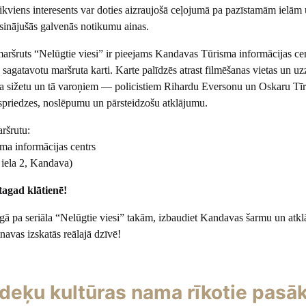
ikviens interesents var doties aizraujošā ceļojumā pa pazīstamām ielām
isinājušās galvenās notikumu ainas.
maršruts “Nelūgtie viesi” ir pieejams Kandavas Tūrisma informācijas cen
 sagatavotu maršruta karti. Karte palīdzēs atrast filmēšanas vietas un uz
āla sižetu un tā varoņiem — policistiem Rihardu Eversonu un Oskaru Tīr
 spriedzes, noslēpumu un pārsteidzošu atklājumu.
ršrutu:
a informācijas centrs
iela 2, Kandava)
tagad klātienē!
gā pa seriāla “Nelūgtie viesi” takām, izbaudiet Kandavas šarmu un atklā
inavas izskatās reālajā dzīvē!
deķu kultūras nama rīkotie pasā