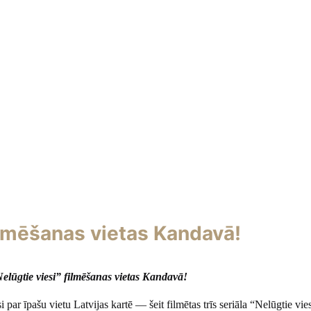
 filmēšanas vietas Kandavā!
“Nelūgtie viesi” filmēšanas vietas Kandavā!
par īpašu vietu Latvijas kartē — šeit filmētas trīs seriāla “Nelūgtie vie