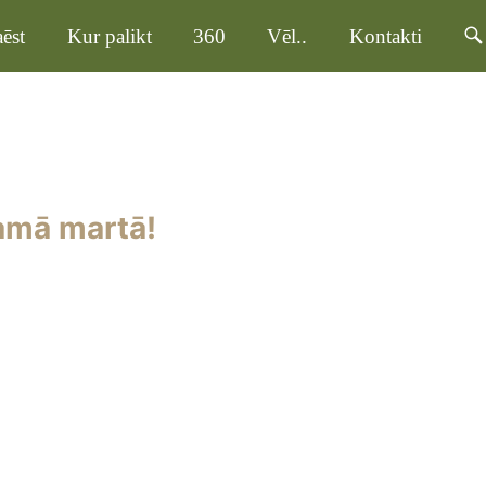
ēst
Kur palikt
360
Vēl..
Kontakti
amā martā!